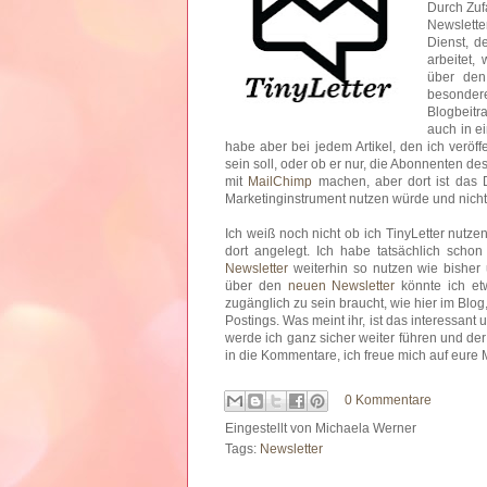
Durch Zuf
Newslette
Dienst, d
arbeitet,
über den 
besondere
Blogbeitr
auch in e
habe aber bei jedem Artikel, den ich veröffe
sein soll, oder ob er nur, die Abonnenten des
mit
MailChimp
machen, aber dort ist das 
Marketinginstrument nutzen würde und nicht 
Ich weiß noch nicht ob ich TinyLetter nutze
dort angelegt. Ich habe tatsächlich schon
Newsletter
weiterhin so nutzen wie bisher 
über den
neuen Newsletter
könnte ich etw
zugänglich zu sein braucht, wie hier im Bl
Postings. Was meint ihr, ist das interessant
werde ich ganz sicher weiter führen und der
in die Kommentare, ich freue mich auf eure
0 Kommentare
Eingestellt von
Michaela Werner
Tags:
Newsletter