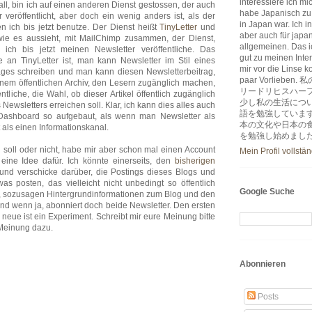
interessiere ich m
all, bin ich auf einen anderen Dienst gestossen, der auch
habe Japanisch zu
r veröffentlicht, aber doch ein wenig anders ist, als der
in Japan war. Ich i
en ich bis jetzt benutze. Der Dienst heißt
TinyLetter
und
aber auch für japa
 wie es aussieht, mit MailChimp zusammen, der Dienst,
allgemeinen. Das ic
ich bis jetzt meinen Newsletter veröffentliche. Das
gut zu meinen Inter
 an TinyLetter ist, man kann Newsletter im Stil eines
mir vor die Linse k
ages schreiben und man kann diesen Newsletterbeitrag,
paar Vorlie
inem öffentlichen Archiv, den Lesern zugänglich machen,
リードリヒスハー
ntliche, die Wahl, ob dieser Artikel öffentlich zugänglich
少し私の生活につ
 Newsletters erreichen soll. Klar, ich kann dies alles auch
語を勉強していま
Dashboard so aufgebaut, als wenn man Newsletter als
本の文化や日本の
als einen Informationskanal.
を勉強し始めまし
n soll oder nicht, habe mir aber schon mal einen Account
Mein Profil vollstä
 eine Idee dafür. Ich könnte einerseits, den
bisherigen
und verschicke darüber, die Postings dieses Blogs und
as posten, das vielleicht nicht unbedingt so öffentlich
Google Suche
og, sozusagen Hintergrundinformationen zum Blog und den
 und wenn ja, abonniert doch beide Newsletter. Den ersten
 neue ist ein Experiment. Schreibt mir eure Meinung bitte
 Meinung dazu.
Abonnieren
Posts