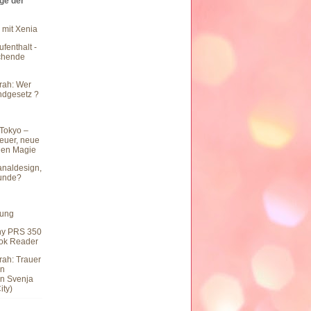
äge der
 mit Xenia
fenthalt -
chende
rah: Wer
undgesetz ?
Tokyo –
teuer, neue
hen Magie
naldesign,
eunde?
hung
ny PRS 350
ook Reader
rah: Trauer
en
n Svenja
ity)