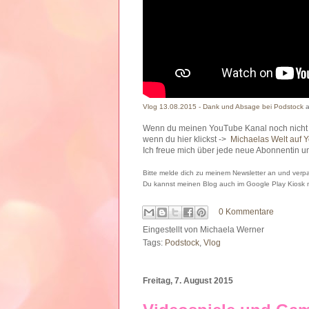
Vlog 13.08.2015 - Dank und Absage bei Podstock
a
Wenn du meinen YouTube Kanal noch nicht a
wenn du hier klickst ->
Michaelas Welt auf 
Ich freue mich über jede neue Abonnentin u
Bitte melde dich zu meinem Newsletter an und verpa
Du kannst meinen Blog auch im Google Play Kiosk
0 Kommentare
Eingestellt von
Michaela Werner
Tags:
Podstock
,
Vlog
Freitag, 7. August 2015