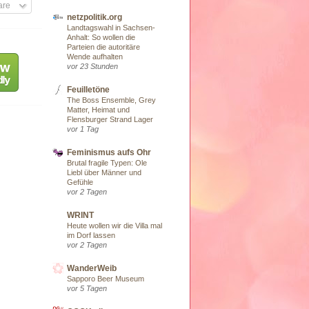
are
netzpolitik.org
Landtagswahl in Sachsen-
Anhalt: So wollen die
Parteien die autoritäre
Wende aufhalten
vor 23 Stunden
Feuilletöne
The Boss Ensemble, Grey
Matter, Heimat und
Flensburger Strand Lager
vor 1 Tag
Feminismus aufs Ohr
Brutal fragile Typen: Ole
Liebl über Männer und
Gefühle
vor 2 Tagen
WRINT
Heute wollen wir die Villa mal
im Dorf lassen
vor 2 Tagen
WanderWeib
Sapporo Beer Museum
vor 5 Tagen