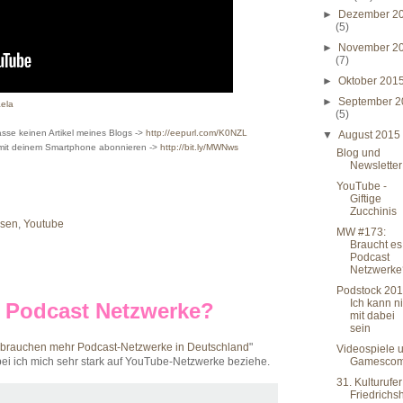
►
Dezember 2
(5)
►
November 2
(7)
►
Oktober 201
►
September 2
ela
(5)
sse keinen Artikel meines Blogs ->
http://eepurl.com/K0NZL
▼
August 201
 mit deinem Smartphone abonnieren ->
http://bit.ly/MWNws
Blog und
Newsletter
YouTube -
Giftige
Zucchinis
sen
,
Youtube
MW #173:
Braucht es
Podcast
Netzwerke
Podstock 201
Ich kann ni
 Podcast Netzwerke?
mit dabei
sein
 brauchen mehr Podcast-Netzwerke in Deutschland
"
Videospiele 
ei ich mich sehr stark auf YouTube-Netzwerke beziehe.
Gamesco
31. Kulturufer
Friedrichs