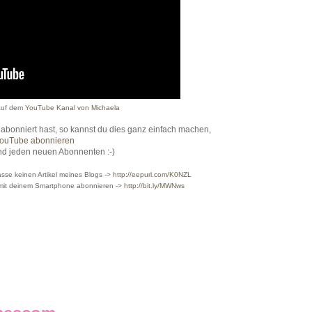
uf dem
YouTube Kanal von Michaela
bonniert hast, so kannst du dies ganz einfach machen,
YouTube abonnieren
nd jeden neuen Abonnenten :-)
sse keinen Artikel meines Blogs ->
http://eepurl.com/K0NZL
 mit deinem Smartphone abonnieren ->
http://bit.ly/MWNws