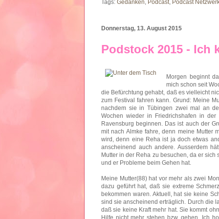
Tags:
Gedanken
,
Podcast
,
Podcast Netzwer
Donnerstag, 13. August 2015
Podstock 2015 - Ich 
Morgen beginnt da
mich schon seit Woc
die Befürchtung gehabt, daß es vielleicht ni
zum Festival fahren kann. Grund: Meine Mu
nachdem sie in Tübingen zwei mal an der
Wochen wieder in Friedrichshafen in der K
Ravensburg beginnen. Das ist auch der Gru
mit nach Almke fahre, denn meine Mutter 
wird, denn eine Reha ist ja doch etwas an
anscheinend auch andere. Ausserdem hätt
Mutter in der Reha zu besuchen, da er sich s
und er Probleme beim Gehen hat.
Meine Mutter(88) hat vor mehr als zwei Mo
dazu geführt hat, daß sie extreme Schmerze
bekommen waren. Aktuell, hat sie keine S
sind sie anscheinend erträglich. Durch die l
daß sie keine Kraft mehr hat. Sie kommt oh
Hilfe nicht mehr stehen bzw. gehen. Ich ho