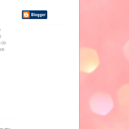
)
)
)
5
(3)
5
(4)