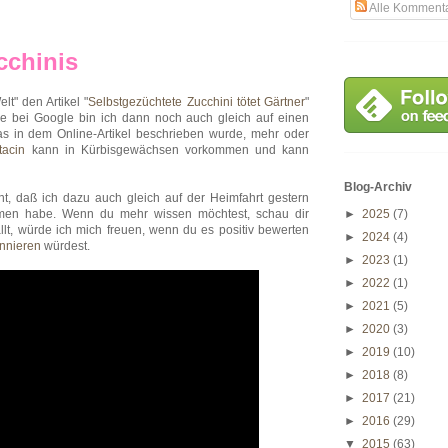
Alle Komment
cchinis
lt" den Artikel "
Selbstgezüchtete Zucchini tötet Gärtner
"
he bei Google bin ich dann noch auch gleich auf einen
as in dem Online-Artikel beschrieben wurde, mehr oder
tacin
kann in Kürbisgewächsen vorkommen und kann
Blog-Archiv
ant, daß ich dazu auch gleich auf der Heimfahrt gestern
men habe. Wenn du mehr wissen möchtest, schau dir
►
2025
(7)
lt, würde ich mich freuen, wenn du es positiv bewerten
►
2024
(4)
nnieren
würdest.
►
2023
(1)
►
2022
(1)
►
2021
(5)
►
2020
(3)
►
2019
(10)
►
2018
(8)
►
2017
(21)
►
2016
(29)
▼
2015
(63)