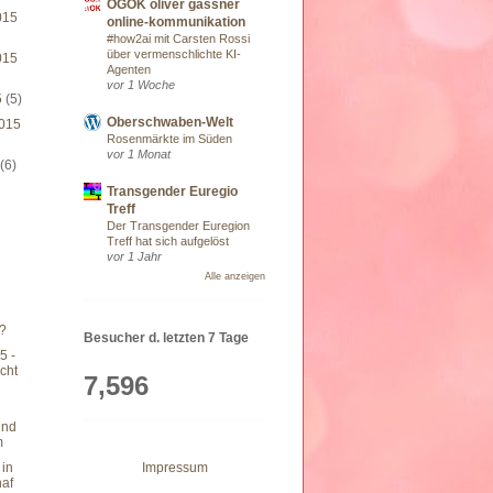
OGOK oliver gassner
015
online-kommunikation
#how2ai mit Carsten Rossi
über vermenschlichte KI-
015
Agenten
vor 1 Woche
5
(5)
Oberschwaben-Welt
015
Rosenmärkte im Süden
vor 1 Monat
5
(6)
Transgender Euregio
Treff
Der Transgender Euregion
Treff hat sich aufgelöst
vor 1 Jahr
Alle anzeigen
?
Besucher d. letzten 7 Tage
5 -
cht
7,596
und
m
Impressum
 in
haf