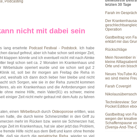
Beliebteste Beitr
ke
,
Podcasting
letzten 30 Tage
Farah im Gespräch
Der Krankenhausau
geschlechtsanglei
kann nicht mit dabei sein
Operation
Gastbeitrag von Fa
erklärt mir das Gr
s lang ersehnte
Podcast Festival - Podstock
. Ich habe
Rückschläge
hen darauf gefreut, aber ich habe schon seit einiger Zeit,
Mein November in 
cht klappen könnte und ich eventuell nicht mit nach Almke
kleine Alltagsaben
tter liegt schon seit ca. 2 Monaten im Krankenhaus und
Orte und ein bissc
 Wirbelsäule operiert wurde und sie schon seit gut 2
linik ist, soll bei ihr morgen am Freitag die Reha in
Neues YouTube-Ka
nd, weshalb ich dann doch lieber hier bleibe und nicht
wo sind meine Fr
macht sich Sorgen, wie sie in der Reha zurecht kommen
Farah Covergirl
deres, als ein Krankenhaus und die Anforderungen sind
e ohne meine Hilfe, mein Vater(91) es schwer, meine
Nikolausüberrasc
eit einiger Zeit nicht mehr getraut mit dem Auto zu fahren
Technikreview: So
Pocket Edition eb
naten, einen
Wirbelbruch
durch
Osteoporose
erlitten, was
Gastbeitrag von Fa
n hatte, die durch keine Schmerzmittel in den Griff zu
wegen der kreativ
chmerzen mehr im Rücken bzw. wenn sie Schmerzen hat,
Schaffenspause vo
ange Zeit im Krankenhaus, hat sie aber jetzt das Problem,
(Svenja-And-The-C
ne fremde Hilfe nicht aus dem Bett und kann ohne fremde
ffe, daß sie durch die
geriatrische Reha
, wieder so viel