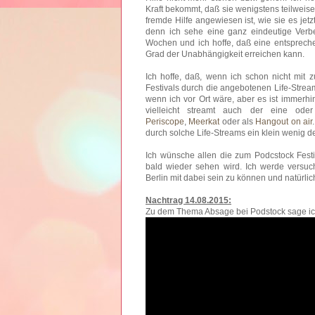
Kraft bekommt, daß sie wenigstens teilweise
fremde Hilfe angewiesen ist, wie sie es jet
denn ich sehe eine ganz eindeutige Verbe
Wochen und ich hoffe, daß eine entsprech
Grad der Unabhängigkeit erreichen kann.
Ich hoffe, daß, wenn ich schon nicht mit 
Festivals durch die angebotenen Life-Stream
wenn ich vor Ort wäre, aber es ist immerhi
vielleicht streamt auch der eine od
Periscope
,
Meerkat
oder als
Hangout on air
durch solche Life-Streams ein klein wenig 
Ich wünsche allen die zum Podcstock Festi
bald wieder sehen wird. Ich werde vers
Berlin mit dabei sein zu können und natürlic
Nachtrag 14.08.2015:
Zu dem Thema Absage bei Podstock sage ic