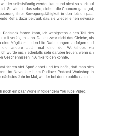
 wieder selbstständig werden kann und nicht so stark auf
zt ist. So wie ich das sehe, stehen die Chancen ganz gut,
sserung ihrer Bewegungsfähigkeit in den letzten paar
ende Reha dazu beiträgt, daß sie wieder einen gewisse
zu Podstock fahren kann, ich wenigstens einen Teil des
s mit verfolgen kann. Das ist zwar nicht das Gleiche, als
n eine Möglichkeit, den Life-Darbietungen zu folgen und
er die andere auch mal eine der Workshops via
. Ich würde mich jedenfalls sehr darüber freuen, wenn ich
den Geschehnissen in Almke folgen könnte.
val fahren viel Spaß dabei und ich hoffe, daß man sich
uchen, im November beim Podlove Podcast Workshop in
h nächstes Jahr im Mai, wieder bei der re:publica zu sein.
h noch ein paar Worte in folgendem YouTube Video.