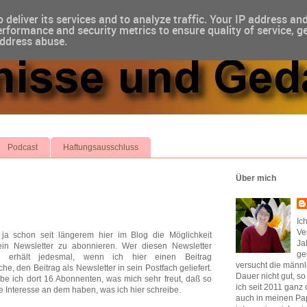
 deliver its services and to analyze traffic. Your IP address an
rformance and security metrics to ensure quality of service, g
address abuse.
Podcast
Haftungsausschluss
Über mich
Ic
Ve
ja schon seit längerem hier im Blog die Möglichkeit
Ja
 ein Newsletter zu abonnieren. Wer diesen Newsletter
ge
t, erhält jedesmal, wenn ich hier einen Beitrag
versucht die männl
iche, den Beitrag als Newsletter in sein Postfach geliefert.
Dauer nicht gut, s
abe ich dort 16 Abonnenten, was mich sehr freut, daß so
ich seit 2011 ganz 
e Interesse an dem haben, was ich hier schreibe.
auch in meinen Pap