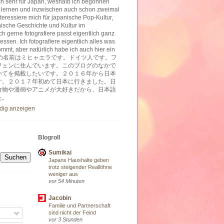
ich sehr für Japan, weshalb ich begonnen
 lernen und inzwischen auch schon zweimal
nteressiere mich für japanische Pop-Kultur,
nische Geschichte und Kultur im
h gerne fotografiere passt eigentlich ganz
essen. Ich fotografiere eigentlich alles was
ommt, aber natürlich habe ich auch hier ein
ben. 私の名前はミヒャエラです。ドイツ人です。フ
フェンに住んでいます。このブログのなかで
いてを掲載したいです。２０１６年から日本
す。２０１７年初めて日本に行きました。日
食物や漫画やアニメが大好きだから、日本語
た。
ndig anzeigen
Blogroll
Sumikai
Japans Haushalte geben
trotz steigender Reallöhne
weniger aus
vor 54 Minuten
Jacobin
Familie und Partnerschaft
sind nicht der Feind
vor 3 Stunden