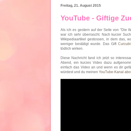
Freitag, 21. August 2015
YouTube - Giftige Zu
Als ich es gestern auf der Seite von "Die We
war ich sehr überrascht. Nach kurzer Suc
Wikipediaartikel gestossen, in dem das, w
weniger bestätigt wurde. Das Gift
Curcubi
tödlich wirken.
Diese Nachricht fand ich jetzt so interess
Abend, ein kurzes Video dazu aufgenom
einfach das Video an und wenn es dir gefäl
würdest und du meinen
YouTube-Kanal abo