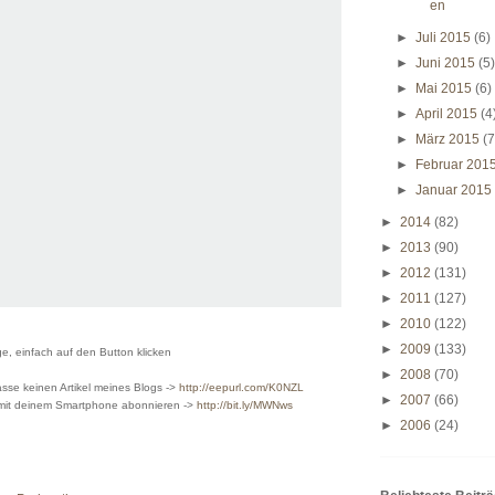
en
►
Juli 2015
(6)
►
Juni 2015
(5
►
Mai 2015
(6)
►
April 2015
(4
►
März 2015
(7
►
Februar 201
►
Januar 201
►
2014
(82)
►
2013
(90)
►
2012
(131)
►
2011
(127)
►
2010
(122)
►
2009
(133)
, einfach auf den Button klicken
►
2008
(70)
sse keinen Artikel meines Blogs ->
http://eepurl.com/K0NZL
►
2007
(66)
 mit deinem Smartphone abonnieren ->
http://bit.ly/MWNws
►
2006
(24)