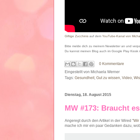
Giftige Zucchinis
auf dem
YouTube-Kanal von Micha
Bitte melde dich zu meinem Newsletter an und verpa
Du kannst meinen Blog auch im Google Play Kiosk
0 Kommentare
Eingestellt von
Michaela Werner
Tags:
Gesundheit
,
Gut zu wissen
,
Video
,
Wis
Dienstag, 18. August 2015
MW #173: Braucht es
Angeregt durch den Artikel in der Wired "
Wir
mache ich mir ein paar Gedanken dazu, wob