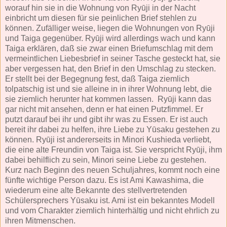
worauf hin sie in die Wohnung von Ryūji in der Nacht
einbricht um diesen für sie peinlichen Brief stehlen zu
können. Zufälliger weise, liegen die Wohnungen von Ryūji
und Taiga gegenüber. Ryūji wird allerdings wach und kann
Taiga erklären, daß sie zwar einen Briefumschlag mit dem
vermeintlichen Liebesbrief in seiner Tasche gesteckt hat, sie
aber vergessen hat, den Brief in den Umschlag zu stecken.
Er stellt bei der Begegnung fest, daß Taiga ziemlich
tolpatschig ist und sie alleine in in ihrer Wohnung lebt, die
sie ziemlich herunter hat kommen lassen. Ryūji kann das
gar nicht mit ansehen, denn er hat einen Putzfimmel. Er
putzt darauf bei ihr und gibt ihr was zu Essen. Er ist auch
bereit ihr dabei zu helfen, ihre Liebe zu Yūsaku gestehen zu
können. Ryūji ist andererseits in Minori Kushieda verliebt,
die eine alte Freundin von Taiga ist. Sie verspricht Ryūji, ihm
dabei behilflich zu sein, Minori seine Liebe zu gestehen.
Kurz nach Beginn des neuen Schuljahres, kommt noch eine
fünfte wichtige Person dazu. Es ist Ami Kawashima, die
wiederum eine alte Bekannte des stellvertretenden
Schülersprechers Yūsaku ist. Ami ist ein bekanntes Modell
und vom Charakter ziemlich hinterhältig und nicht ehrlich zu
ihren Mitmenschen.