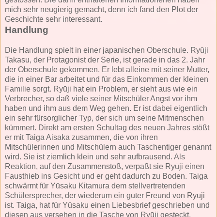
mich sehr neugierig gemacht, denn ich fand den Plot der
Geschichte sehr interessant.
Handlung
Die Handlung spielt in einer japanischen Oberschule. Ryūji
Takasu, der Protagonist der Serie, ist gerade in das 2. Jahr
der Oberschule gekommen. Er lebt alleine mit seiner Mutter,
die in einer Bar arbeitet und für das Einkommen der kleinen
Familie sorgt. Ryūji hat ein Problem, er sieht aus wie ein
Verbrecher, so daß viele seiner Mitschüler Angst vor ihm
haben und ihm aus dem Weg gehen. Er ist dabei eigentlich
ein sehr fürsorglicher Typ, der sich um seine Mitmenschen
kümmert. Direkt am ersten Schultag des neuen Jahres stößt
er mit Taiga Aisaka zusammen, die von ihren
Mitschülerinnen und Mitschülern auch Taschentiger genannt
wird. Sie ist ziemlich klein und sehr aufbrausend. Als
Reaktion, auf den Zusammenstoß, verpaßt sie Ryūji einen
Fausthieb ins Gesicht und er geht dadurch zu Boden. Taiga
schwärmt für Yūsaku Kitamura dem stellvertretenden
Schülersprecher, der wiederum ein guter Freund von Ryūji
ist. Taiga, hat für Yūsaku einen Liebesbrief geschrieben und
diesen aus versehen in die Tasche von Ryūji gesteckt,