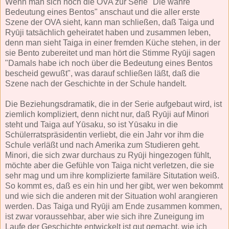
Wenn man sich noch die OVA zur Serie "Die wahre
Bedeutung eines Bentos" anschaut und die aller erste
Szene der OVA sieht, kann man schließen, daß Taiga und
Ryūji tatsächlich geheiratet haben und zusammen leben,
denn man sieht Taiga in einer fremden Küche stehen, in der
sie Bento zubereitet und man hört die Stimme Ryūji sagen
"Damals habe ich noch über die Bedeutung eines Bentos
bescheid gewußt", was darauf schließen läßt, daß die
Szene nach der Geschichte in der Schule handelt.
Die Beziehungsdramatik, die in der Serie aufgebaut wird, ist
ziemlich kompliziert, denn nicht nur, daß Ryūji auf Minori
steht und Taiga auf Yūsaku, so ist Yūsaku in die
Schülerratspräsidentin verliebt, die ein Jahr vor ihm die
Schule verläßt und nach Amerika zum Studieren geht.
Minori, die sich zwar durchaus zu Ryūji hingezogen fühlt,
möchte aber die Gefühle von Taiga nicht verletzen, die sie
sehr mag und um ihre komplizierte familäre Situtation weiß.
So kommt es, daß es ein hin und her gibt, wer wen bekommt
und wie sich die anderen mit der Situation wohl arangieren
werden. Das Taiga und Ryūji am Ende zusammen kommen,
ist zwar voraussehbar, aber wie sich ihre Zuneigung im
Laufe der Geschichte entwickelt ist gut gemacht, wie ich