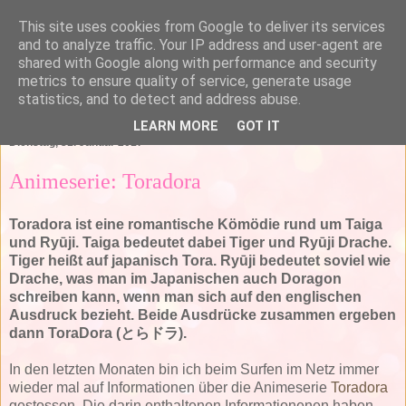
This site uses cookies from Google to deliver its services
and to analyze traffic. Your IP address and user-agent are
shared with Google along with performance and security
metrics to ensure quality of service, generate usage
statistics, and to detect and address abuse.
▼
LEARN MORE
GOT IT
Dienstag, 31. Januar 2017
Animeserie: Toradora
Toradora ist eine romantische Kömödie rund um Taiga
und Ryūji. Taiga bedeutet dabei Tiger und Ryūji Drache.
Tiger heißt auf japanisch Tora. Ryūji bedeutet soviel wie
Drache, was man im Japanischen auch Doragon
schreiben kann, wenn man sich auf den englischen
Ausdruck bezieht. Beide Ausdrücke zusammen ergeben
dann ToraDora (とらドラ).
In den letzten Monaten bin ich beim Surfen im Netz immer
wieder mal auf Informationen über die Animeserie
Toradora
gestossen. Die darin enthaltenen Informationenen haben