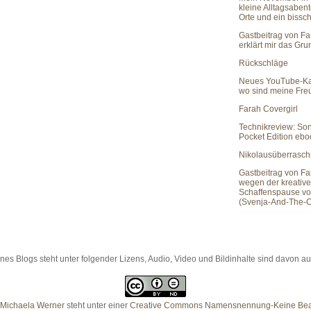
kleine Alltagsaben
Orte und ein bissc
Gastbeitrag von Fa
erklärt mir das Gr
Rückschläge
Neues YouTube-Ka
wo sind meine Fr
Farah Covergirl
Technikreview: So
Pocket Edition eb
Nikolausüberrasc
Gastbeitrag von Fa
wegen der kreativ
Schaffenspause vo
(Svenja-And-The-C
es Blogs steht unter folgender Lizens, Audio, Video und Bildinhalte sind davon
Michaela Werner
steht unter einer
Creative Commons Namensnennung-Keine Bearb