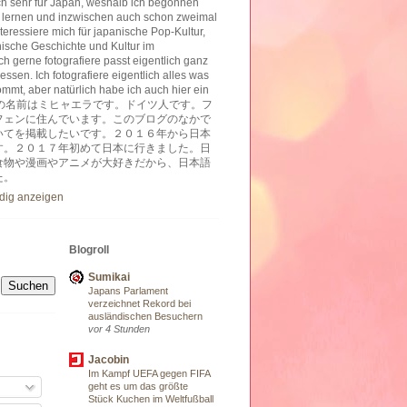
ich sehr für Japan, weshalb ich begonnen
 lernen und inzwischen auch schon zweimal
nteressiere mich für japanische Pop-Kultur,
nische Geschichte und Kultur im
h gerne fotografiere passt eigentlich ganz
essen. Ich fotografiere eigentlich alles was
ommt, aber natürlich habe ich auch hier ein
ben. 私の名前はミヒャエラです。ドイツ人です。フ
フェンに住んでいます。このブログのなかで
いてを掲載したいです。２０１６年から日本
す。２０１７年初めて日本に行きました。日
食物や漫画やアニメが大好きだから、日本語
た。
ndig anzeigen
Blogroll
Sumikai
Japans Parlament
verzeichnet Rekord bei
ausländischen Besuchern
vor 4 Stunden
Jacobin
Im Kampf UEFA gegen FIFA
geht es um das größte
Stück Kuchen im Weltfußball