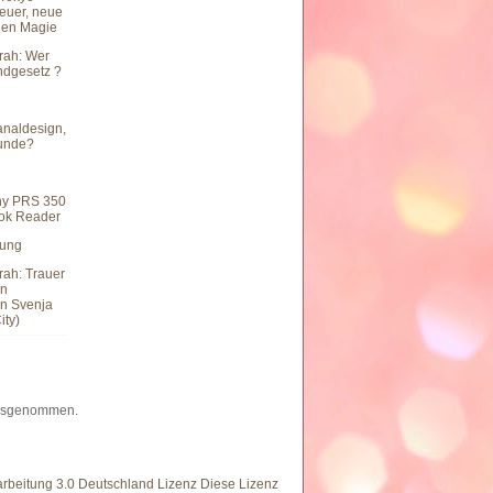
teuer, neue
hen Magie
rah: Wer
undgesetz ?
naldesign,
eunde?
ny PRS 350
ook Reader
hung
rah: Trauer
en
n Svenja
ity)
 ausgenommen.
eitung 3.0 Deutschland Lizenz Diese Lizenz