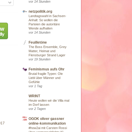
vor 14 Stunden
netzpolitik.org
Landtagswahl in Sachsen-
Anhalt: So wollen die
Parteien die autoritäre
Wende aufhalten
vor 14 Stunden
Feuilletöne
The Boss Ensemble, Grey
Matter, Heimat und
Flensburger Strand Lager
vor 19 Stunden
Feminismus aufs Ohr
Brutal fragile Typen: Ole
Liebl über Männer und
Gefühle
vor 1 Tag
WRINT
Heute wollen wir die Villa mal
im Dorf lassen
vor 2 Tagen
OGOK oliver gassner
017
online-kommunikation
#how2ai mit Carsten Rossi
über vermenschlichte KI-