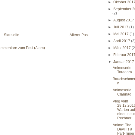
►
Oktober 201
►
September 2
(2)
►
August 201
►
Juli 2017
(1)
►
Mai 2017
(1)
Startseite
Älterer Post
►
April 2017
(3
mmentare zum Post (Atom)
►
März 2017
(2
►
Februar 201
▼
Januar 201
Animeserie:
Toradora
Bauchschme
n
Animeserie:
Clannad
Vlog vom
28.12.2016
Warten auf
einen neu
Rechner
Anime: The
Devil is a
Part-Timer