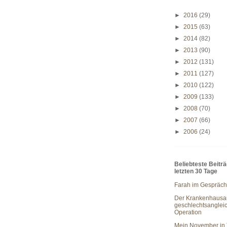
►
2016
(29)
►
2015
(63)
►
2014
(82)
►
2013
(90)
►
2012
(131)
►
2011
(127)
►
2010
(122)
►
2009
(133)
►
2008
(70)
►
2007
(66)
►
2006
(24)
Beliebteste Beitr
letzten 30 Tage
Farah im Gespräch
Der Krankenhausau
geschlechtsanglei
Operation
Mein November in 