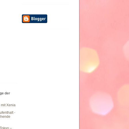
äge der
 mit Xenia
fenthalt -
chende
Tokyo –