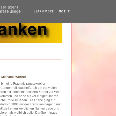
 user-agent
nerate usage
LEARN MORE
GOT IT
Michaela Werner
h bin eine Frau mit transsexueller
rgangenheit, das heißt, ich bin vor vielen
hren mit einem männlichen Körper zur Welt
kommen und habe bis vor einigen Jahren
iche Rolle zu leben. Dies habe ging auf
o daß ich 2006 mit der Transition begann und
offiziell einen weiblichen Namen trage und
ieren als weiblich gelte. Darüber hinaus