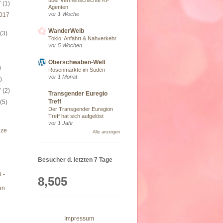
7
(1)
Agenten
vor 1 Woche
017
WanderWeib
7
(3)
Tokio: Anfahrt & Nahverkehr
vor 5 Wochen
Oberschwaben-Welt
)
Rosenmärkte im Süden
vor 1 Monat
)
7
(2)
Transgender Euregio
Treff
7
(5)
Der Transgender Euregion
Treff hat sich aufgelöst
vor 1 Jahr
rze
Alle anzeigen
Besucher d. letzten 7 Tage
 -
8,505
en
Impressum