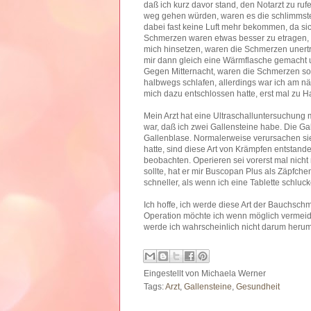
daß ich kurz davor stand, den Notarzt zu r
weg gehen würden, waren es die schlimmsten
dabei fast keine Luft mehr bekommen, da sic
Schmerzen waren etwas besser zu etragen, w
mich hinsetzen, waren die Schmerzen unertr
mir dann gleich eine Wärmflasche gemacht u
Gegen Mitternacht, waren die Schmerzen so 
halbwegs schlafen, allerdings war ich am 
mich dazu entschlossen hatte, erst mal zu 
Mein Arzt hat eine Ultraschalluntersuchung
war, daß ich zwei Gallensteine habe. Die Ga
Gallenblase. Normalerweise verursachen si
hatte, sind diese Art von Krämpfen entstanden
beobachten. Operieren sei vorerst mal nicht 
sollte, hat er mir Buscopan Plus als Zäpfche
schneller, als wenn ich eine Tablette schluc
Ich hoffe, ich werde diese Art der Bauchsc
Operation möchte ich wenn möglich vermeid
werde ich wahrscheinlich nicht darum herum
Eingestellt von
Michaela Werner
Tags:
Arzt
,
Gallensteine
,
Gesundheit