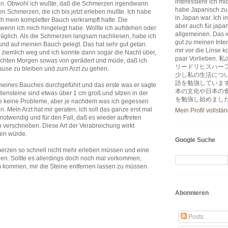
interessiere ich m
ufen. Obwohl ich wußte, daß die Schmerzen irgendwann
habe Japanisch zu
 Schmerzen, die ich bis jetzt erleben mußte. Ich habe
in Japan war. Ich i
h mein kompletter Bauch verkrampft hatte. Die
aber auch für japa
enn ich mich hingelegt habe. Wollte ich aufstehen oder
allgemeinen. Das ic
äglich. Als die Schmerzen langsam nachliesen, habe ich
gut zu meinen Inter
nd auf meinen Bauch gelegt. Das hat sehr gut getan.
mir vor die Linse k
ziemlich weg und ich konnte dann sogar die Nacht über,
paar Vorlie
nächten Morgen sowas von gerädert und müde, daß ich
リードリヒスハー
Hause zu bleiben und zum Arzt zu gehen.
少し私の生活につ
語を勉強していま
 meines Bauches durchgeführt und das erste was er sagte
本の文化や日本の
llensteine sind etwas über 1 cm groß und sitzen in der
を勉強し始めまし
e keine Probleme, aber je nachdem was ich gegessen
. Mein Arzt hat mir geraten, ich soll das ganze erst mal
Mein Profil vollstä
notwendig und für den Fall, daß es wieder auftreten
n verschrieben. Diese Art der Verabreichung wirkt
ken würde.
Google Suche
hmerzen so schnell nicht mehr erleben müssen und eine
en. Sollte es allerdings doch noch mal vorkommen,
 kommen, mir die Steine entfernen lassen zu müssen.
Abonnieren
Posts