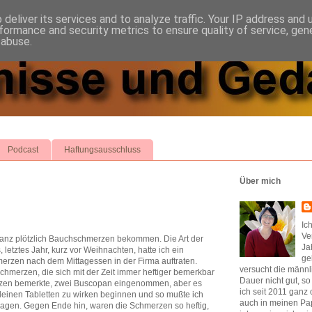
deliver its services and to analyze traffic. Your IP address and
formance and security metrics to ensure quality of service, ge
 abuse.
Podcast
Haftungsausschluss
Über mich
Ic
Ve
anz plötzlich Bauchschmerzen bekommen. Die Art der
Ja
letztes Jahr, kurz vor Weihnachten, hatte ich ein
ge
merzen nach dem Mittagessen in der Firma auftraten.
versucht die männl
chmerzen, die sich mit der Zeit immer heftiger bemerkbar
Dauer nicht gut, s
erzen bemerkte, zwei Buscopan eingenommen, aber es
ich seit 2011 ganz 
kleinen Tabletten zu wirken beginnen und so mußte ich
auch in meinen Pap
ragen. Gegen Ende hin, waren die Schmerzen so heftig,