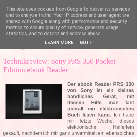
This site uses cookies from Google to deliver its services
and to analyze traffic. Your IP address and user-agent are
shared with Google along with performance and security
metrics to ensure quality of service, generate usage
statistics, and to detect and address abuse.
▼
LEARN MORE
GOT IT
Donnerstag, 17. März 2011
Technikreview: Sony PRS 350 Pocket
Edition ebook Reader
Der ebook Reader PRS 350
von Sony ist ein kleines
handliches Gerät, mit
dessen Hilfe man fast
überall ein elektronisches
Buch lesen kann.
Ich habe
mir letzte Woche, dieses
elektronische Helferlein
gekauft, nachdem ich mir ganz unvermittelt ein ebensolches