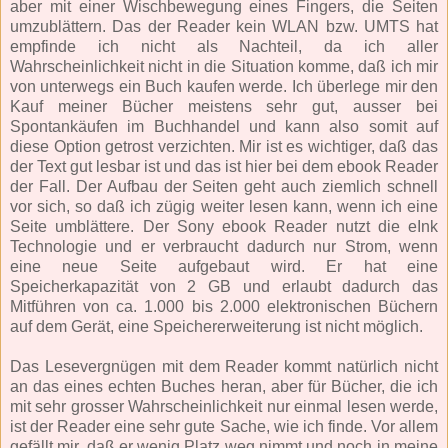
aber mit einer Wischbewegung eines Fingers, die Seiten
umzublättern. Das der Reader kein WLAN bzw. UMTS hat
empfinde ich nicht als Nachteil, da ich aller
Wahrscheinlichkeit nicht in die Situation komme, daß ich mir
von unterwegs ein Buch kaufen werde. Ich überlege mir den
Kauf meiner Bücher meistens sehr gut, ausser bei
Spontankäufen im Buchhandel und kann also somit auf
diese Option getrost verzichten. Mir ist es wichtiger, daß das
der Text gut lesbar ist und das ist hier bei dem ebook Reader
der Fall. Der Aufbau der Seiten geht auch ziemlich schnell
vor sich, so daß ich zügig weiter lesen kann, wenn ich eine
Seite umblättere. Der Sony ebook Reader nutzt die eInk
Technologie und er verbraucht dadurch nur Strom, wenn
eine neue Seite aufgebaut wird. Er hat eine
Speicherkapazität von 2 GB und erlaubt dadurch das
Mitführen von ca. 1.000 bis 2.000 elektronischen Büchern
auf dem Gerät, eine Speichererweiterung ist nicht möglich.
Das Lesevergnügen mit dem Reader kommt natürlich nicht
an das eines echten Buches heran, aber für Bücher, die ich
mit sehr grosser Wahrscheinlichkeit nur einmal lesen werde,
ist der Reader eine sehr gute Sache, wie ich finde. Vor allem
gefällt mir, daß er wenig Platz weg nimmt und noch in meine