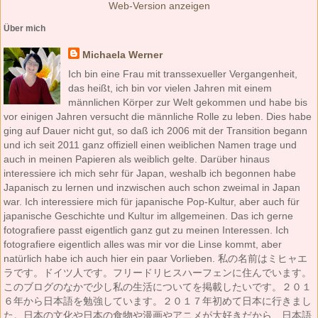
Web-Version anzeigen
Über mich
Michaela Werner
Ich bin eine Frau mit transsexueller Vergangenheit,
das heißt, ich bin vor vielen Jahren mit einem
männlichen Körper zur Welt gekommen und habe bis
vor einigen Jahren versucht die männliche Rolle zu leben. Dies habe
ging auf Dauer nicht gut, so daß ich 2006 mit der Transition begann
und ich seit 2011 ganz offiziell einen weiblichen Namen trage und
auch in meinen Papieren als weiblich gelte. Darüber hinaus
interessiere ich mich sehr für Japan, weshalb ich begonnen habe
Japanisch zu lernen und inzwischen auch schon zweimal in Japan
war. Ich interessiere mich für japanische Pop-Kultur, aber auch für
japanische Geschichte und Kultur im allgemeinen. Das ich gerne
fotografiere passt eigentlich ganz gut zu meinen Interessen. Ich
fotografiere eigentlich alles was mir vor die Linse kommt, aber
natürlich habe ich auch hier ein paar Vorlieben. 私の名前はミヒャエ
ラです。ドイツ人です。フリードリヒスハーフェンに住んでいます。
このブログのなかで少し私の生活についてを掲載したいです。２０１
６年から日本語を勉強しています。２０１７年初めて日本に行きまし
た。日本の文化や日本の食物や漫画やアニメが大好きだから、日本語