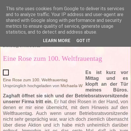
This site uses cookies from Google to deliver its services
and to analyze traffic. Your IP address and user-agent are
shared with Google along with performance and security
metrics to ensure quality of service, generate usage
statistics, and to detect and address abuse.
▼
LEARN MORE
GOT IT
Dienstag, 8. März 2011
Eine Rose zum 100. Weltfrauentag
Es ist kurz vor
Mittag und es
Eine Rose zum 100. Weltfrauentag
klopft an der Tür
Ursprünglich hochgeladen von
Michaela-W
meines Büros.
Zaghaft öffnet sie sich und der Betriebsratsvorsitzende
unserer Firma tritt ein.
Er hat drei Rosen in der Hand, von
denen er mir eine überreicht, mit dem Hinweis auf den
Weltfrauentag. Auch wenn unser Betriebsratsvorsitzende
nicht sehr gesprächig war, war ich doch ziemlich überrascht
über diese Aktion und ich habe mich unheimlich darüber
gefreut. Immerhin ist es das erste Mal, daß ich zum