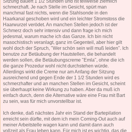
Sitzung dauert 1 1/2 Stunden und ist teilweise ziemlich
schmerzhaft. Je nach Stelle im Gesicht, spürt man
manchmal fast nichts, wenn die Stahlsonde in den
Haarkanal geschoben wird und ein leichter Stromstoss die
Haarwurzel verödet. An manchen Stellen jedoch ist der
Schmerz doch sehr intensiv und dann frage ich mich
jedesmal, warum mache ich das Ganze. Ich bin nicht
masochistisch veranlagt, ganz im Gegenteil, aber hier gilt
wohl doch der Spruch, "Wer schön sein will muß leiden". Ich
benutze zur Betäubung der Hautstellen, die behandelt
werden sollen, die Betäubungscreme "Emla", ohne die ich
die ganze Prozedur wohl nicht durchstehen würde.
Allerdings wirkt die Creme nur am Anfang der Sitzung
ausreichend und gegen Ende der 1 1/2 Stunden wird es
schmerzhafter und an manchen Stellen im Gesicht, scheint
sie überhaupt keine Wirkung zu haben. Aber da muß ich
einfach durch, denn die Alternative wäre eine Frau mit Bart
zu sein, was für mich unvorstellbar ist.
Ich denke, daß nächstes Jahr ein Stand der Bartepilation
erreicht sein dürfte, mit dem ich mein Coming-Out auch auf
meiner Arbeitstelle wagen kann und damit dann auch
vollzeit als Frau leben kann. Für mich ist es wichtig, das die