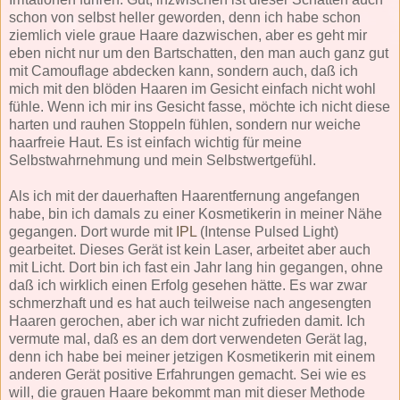
schon von selbst heller geworden, denn ich habe schon
ziemlich viele graue Haare dazwischen, aber es geht mir
eben nicht nur um den Bartschatten, den man auch ganz gut
mit Camouflage abdecken kann, sondern auch, daß ich
mich mit den blöden Haaren im Gesicht einfach nicht wohl
fühle. Wenn ich mir ins Gesicht fasse, möchte ich nicht diese
harten und rauhen Stoppeln fühlen, sondern nur weiche
haarfreie Haut. Es ist einfach wichtig für meine
Selbstwahrnehmung und mein Selbstwertgefühl.
Als ich mit der dauerhaften Haarentfernung angefangen
habe, bin ich damals zu einer Kosmetikerin in meiner Nähe
gegangen. Dort wurde mit
IPL
(Intense Pulsed Light)
gearbeitet. Dieses Gerät ist kein Laser, arbeitet aber auch
mit Licht. Dort bin ich fast ein Jahr lang hin gegangen, ohne
daß ich wirklich einen Erfolg gesehen hätte. Es war zwar
schmerzhaft und es hat auch teilweise nach angesengten
Haaren gerochen, aber ich war nicht zufrieden damit. Ich
vermute mal, daß es an dem dort verwendeten Gerät lag,
denn ich habe bei meiner jetzigen Kosmetikerin mit einem
anderen Gerät positive Erfahrungen gemacht. Sei wie es
will, die grauen Haare bekommt man mit dieser Methode