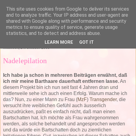
This site uses cookies from Google to deliver its services
and to analyze traffic. Your IP address and user-agent are
shared with Google along with performance and security
metrics to ensure quality of service, generate usage
statistics, and to detect and address abuse.
▼
LEARN MORE
GOT IT
Mittwoch, 14. Oktober 2009
Nadelepilation
Ich habe ja schon in mehreren Beiträgen erwähnt, daß
ich mir meine Barthaare dauerhaft entfernen lasse.
An
diesem Projekt bin ich nun seit fast 4 Jahren dran und
mittlerweile sehe ich auch einen Erfolg. Warum mache ich
das? Nun, zu einer Mann zu Frau (
MzF
)
Transgender
, die
versucht ihre weiblichen Gefühl auch äusserlich
auszudrücken, paßt es einfach nicht, daß man einen
Bartschatten hat. Ich möchte als Frau wahrgenommen
werden, als solche behandelt und angesprochen werden
und da würde ein Bartschatten doch zu ziemlichen
Irritationen führen. Gut, inzwischen ist dieser Schatten auch