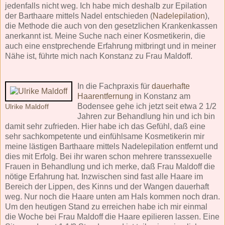
jedenfalls nicht weg. Ich habe mich deshalb zur Epilation
der Barthaare mittels Nadel entschieden (
Nadelepilation
),
die Methode die auch von den gesetzlichen Krankenkassen
anerkannt ist. Meine Suche nach einer Kosmetikerin, die
auch eine enstprechende Erfahrung mitbringt und in meiner
Nähe ist, führte mich nach Konstanz zu Frau Maldoff.
In die Fachpraxis für
dauerhafte
Haarentfernung
in Konstanz am
Bodensee gehe ich jetzt seit etwa 2 1/2
Ulrike Maldoff
Jahren zur Behandlung hin und ich bin
damit sehr zufrieden. Hier habe ich das Gefühl, daß eine
sehr sachkompetente und einfühlsame Kosmetikerin mir
meine lästigen Barthaare mittels Nadelepilation entfernt und
dies mit Erfolg. Bei ihr waren schon mehrere transsexuelle
Frauen in Behandlung und ich merke, daß Frau Maldoff die
nötige Erfahrung hat. Inzwischen sind fast alle Haare im
Bereich der Lippen, des Kinns und der Wangen dauerhaft
weg. Nur noch die Haare unten am Hals kommen noch dran.
Um den heutigen Stand zu erreichen habe ich mir einmal
die Woche bei Frau Maldoff die Haare epilieren lassen. Eine