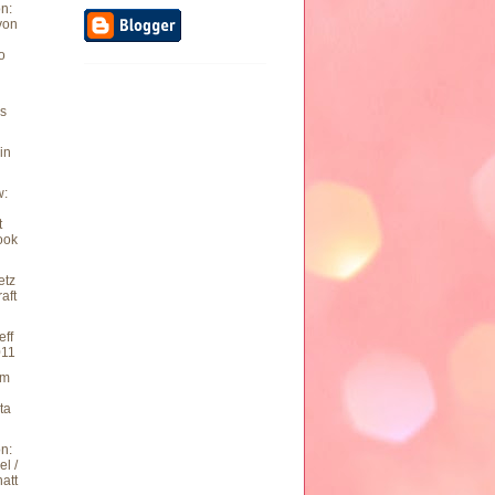
n:
von
o
s
 in
w:
t
ook
etz
aft
eff
011
um
ta
n:
l /
att