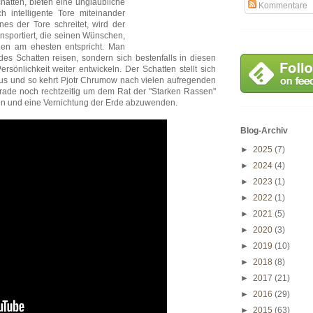
hatten, bieten eine unglaubliche
Kommentare
h intelligente Tore miteinander
s der Tore schreitet, wird der
ansportiert, die seinen Wünschen,
gen am ehesten entspricht. Man
des Schatten reisen, sondern sich bestenfalls in diesen
rsönlichkeit weiter entwickeln. Der Schatten stellt sich
us und so kehrt Pjotr Chrumow nach vielen aufregenden
rade noch rechtzeitig um dem Rat der "Starken Rassen"
gen und eine Vernichtung der Erde abzuwenden.
Blog-Archiv
►
2025
(7)
►
2024
(4)
►
2023
(1)
►
2022
(1)
►
2021
(5)
►
2020
(3)
►
2019
(10)
►
2018
(8)
►
2017
(21)
►
2016
(29)
►
2015
(63)