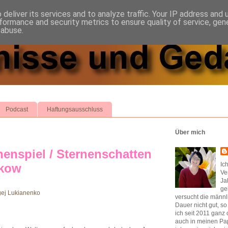
deliver its services and to analyze traffic. Your IP address and
formance and security metrics to ensure quality of service, ge
 abuse.
Podcast
Haftungsausschluss
Über mich
enspiel / Sternenschatten
Ic
nkow
Ve
Ja
ge
versucht die männl
Dauer nicht gut, s
ich seit 2011 ganz 
auch in meinen Pap