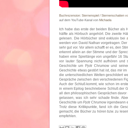
Buchrezension: Sternenspiel / Sternenschatten v
auf dem YouTube-Kanal von
Michaela
Ich habe das erste der beiden Bücher als 
hälfte als Hörbuch angehört. Die zweite Hä
gelesen. Die Hörbücher sind exklusiv bei
werden von David Nathan vorgetragen. Der S
sehr gut vor. Vor allem schafft er es, den 
erkennt allein an der Stimme und der Sprec
haben eine Spiellänge von ungefähr 16 Stun
vor lauter Spannung nicht aufhören und s
Geschichte um Pjotr Chrumow und seinen
Geschichte etwas gestört hat ist, das mir i
die unterschiedlichen Welten geschildert w
Gespräche zwischen den verschiedenen Fi
Auch der Schluß kommt, wie schon im ersten
in einem Epilog beschriebene Schluß der G
all den philosophischen Gesprächen davor n
gelassen, was ich sehr schade finde. Abe
Geschichte um Pjotr Chrumow irgendwann ei
Trotz diese Kritikpunkte, fand ich die Ge
gemacht, die Bücher zu hören bzw. zu lesen
empfehlen.