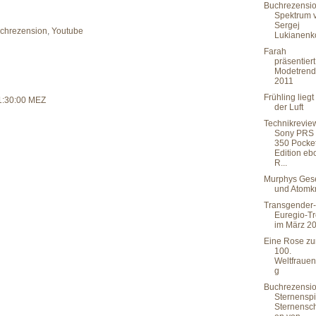
Buchrezensio
Spektrum 
Sergej
chrezension
,
Youtube
Lukianenk
Farah
präsentiert
Modetrend
2011
Frühling liegt
1:30:00 MEZ
der Luft
Technikrevie
Sony PRS
350 Pocke
Edition eb
R...
Murphys Ges
und Atomkr
Transgender-
Euregio-Tr
im März 2
Eine Rose z
100.
Weltfrauen
g
Buchrezensio
Sternenspie
Sternensch