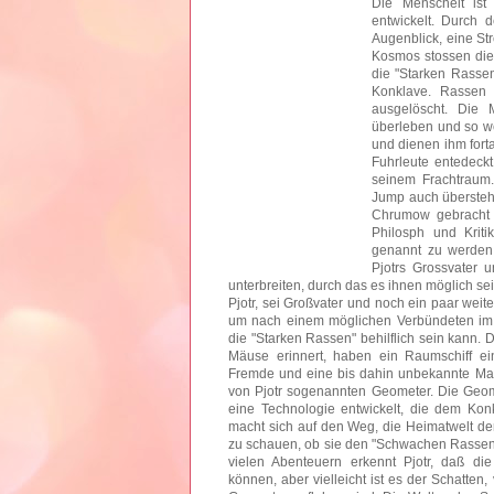
Die Menscheit is
entwickelt. Durch
Augenblick, eine St
Kosmos stossen die
die "Starken Rasse
Konklave. Rassen
ausgelöscht. Die
überleben und so w
und dienen ihm forta
Fuhrleute entedeck
seinem Frachtraum.
Jump auch überstehe
Chrumow gebracht z
Philosph und Kriti
genannt zu werden
Pjotrs Grossvater
unterbreiten, durch das es ihnen möglich se
Pjotr, sei Großvater und noch ein paar weit
um nach einem möglichen Verbündeten im 
die "Starken Rassen" behilflich sein kann. D
Mäuse erinnert, haben ein Raumschiff ei
Fremde und eine bis dahin unbekannte Macht
von Pjotr sogenannten Geometer. Die Geo
eine Technologie entwickelt, die dem Konk
macht sich auf den Weg, die Heimatwelt d
zu schauen, ob sie den "Schwachen Rassen"
vielen Abenteuern erkennt Pjotr, daß die
können, aber vielleicht ist es der Schatten