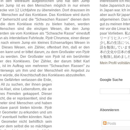
t in den Weltraum aufgebrochen und hat den Jump
interessiere ich m
 den Jump ist es den Menschen möglich in nur einem
habe Japanisch zu
recke von 12 Lichtjahre zu überwinden. Dort draussen im
in Japan war. Ich i
 Menschen auf das Konklave. Das Konklave wird durch
aber auch für japa
n" beherrscht und die "Schwachen Rassen" dienen dem
allgemeinen. Das ic
 die dem Konklave nichts zu bieten haben, werden
gut zu meinen Inter
 Menschen sind die einzigen Wesen, die den Jump
mir vor die Linse k
erden sie vom Konklave als "Schwache Rasse" einestuft
paar Vorlie
n als interstellare Fuhrleute. Pjotr Chrumow, einer dieser
リードリヒスハー
t nach einem Jump ein kleines Echsenartiges Wesen in
少し私の生活につ
 Dieses Wesen, ein Zähler, offenbart ihm, daß er den
語を勉強していま
n kann und er bittet darum, zu dem Großvater von Pjotr
本の文化や日本の
u werden. Der Großvater von Pjotr ist ein berühmter
を勉強し始めまし
ker des Konklaves. Der Zähler, der darum bittet Karl
Mein Profil vollstä
, ist im Auftrag von mehreren "Schwachen Rassen" zu
 unterwegs um ihm und der Menschheit ein Angebot zu
in würde, die Knechtschaft des Konklaves abzustreifen.
ere Gefährten verlassen die Erde,
Google Suche
All zu suchen, der ihnen gegen
ie Alari, eine Lebensform, die an
nes Fremden gekappert. Dieser
, die er repräsentiert, sind die
meter sind Menschen und haben
lave paroli bieten könnte. Pjotr
Abonnieren
er Geometer zu erkunden und um
 eventuell helfen könnten. Nach
 Geometer nicht behilflich sein
Posts
, vor dem selbst die so mächtigen