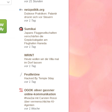
vor 21 Stunden
netzpolitik.org
Dubiose Praktiken: Palantir
drückt sich vor Steuern
vor 1 Tag
Sumikai
Japans Fluggesellschaften
verschärfen die
Gepäckabgabe am
Flughafen Haneda
vor 1 Tag
WRINT
Heute wollen wir die Villa mal
im Dorf lassen
vor 1 Tag
Feuilletöne
Hacked By Tempix 0day
vor 1 Tag
OGOK oliver gassner
online-kommunikation
#how2ai mit Carsten Rossi
über vermenschlichte KI-
Agenten
vor 1 Woche