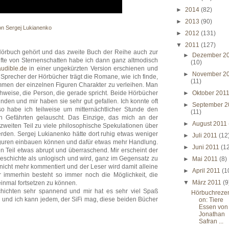
►
2014
(82)
►
2013
(90)
on Sergej Lukianenko
►
2012
(131)
▼
2011
(127)
Hörbuch gehört und das zweite Buch der Reihe auch zur
►
Dezember 2
lfte von Sternenschatten habe ich dann ganz altmodisch
(10)
audible.de
in einer ungekürzten Version erschienen und
►
November 2
precher der Hörbücher trägt die Romane, wie ich finde,
(11)
Stimmen der einzelnen Figuren Charakter zu verleihen. Man
hweise, die Person, die gerade spricht. Beide Hörbücher
►
Oktober 201
den und mir haben sie sehr gut gefallen. Ich konnte oft
►
September 2
o habe ich teilweise um mitternächtlicher Stunde den
(11)
 Gefährten gelauscht. Das Einzige, das mich an der
►
August 2011
m zweiten Teil zu viele philosophische Spekulationen über
erden. Sergej Lukianenko hätte dort ruhig etwas weniger
►
Juli 2011
(12
guren einbauen können und dafür etwas mehr Handlung.
►
Juni 2011
(1
 Teil etwas abrupt und überraschend. Mir erscheint der
eschichte als unlogisch und wird, ganz im Gegensatz zu
►
Mai 2011
(8)
icht mehr kommentiert und der Leser wird damit alleine
►
April 2011
(1
r immerhin besteht so immer noch die Möglichkeit, die
▼
März 2011
(9
nmal fortsetzen zu können.
schichten sehr spannend und mir hat es sehr viel Spaß
Hörbuchreze
 und ich kann jedem, der SiFi mag, diese beiden Bücher
on: Tiere
Essen von
Jonathan
Safran ...