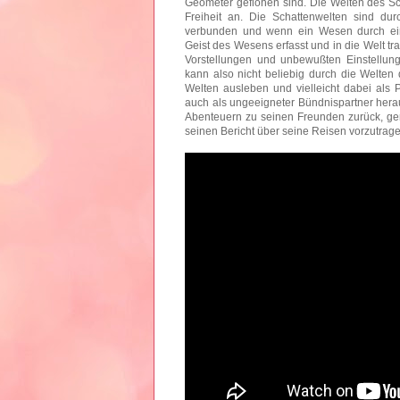
Geometer geflohen sind. Die Welten des Sc
Freiheit an. Die Schattenwelten sind durc
verbunden und wenn ein Wesen durch eine
Geist des Wesens erfasst und in die Welt tr
Vorstellungen und unbewußten Einstellun
kann also nicht beliebig durch die Welten 
Welten ausleben und vielleicht dabei als Pe
auch als ungeeigneter Bündnispartner hera
Abenteuern zu seinen Freunden zurück, ge
seinen Bericht über seine Reisen vorzutra