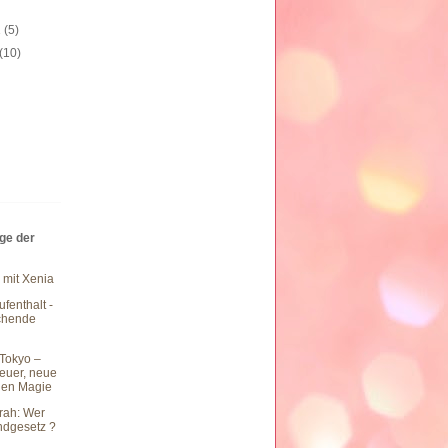
1
(5)
(10)
äge der
 mit Xenia
fenthalt -
chende
Tokyo –
teuer, neue
hen Magie
rah: Wer
undgesetz ?