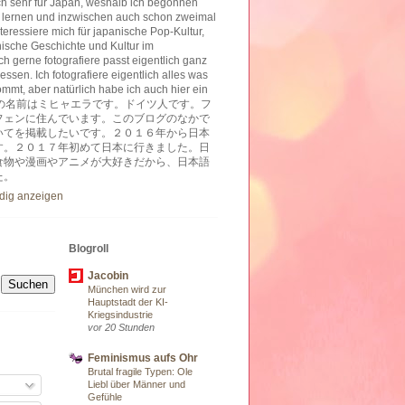
ich sehr für Japan, weshalb ich begonnen
 lernen und inzwischen auch schon zweimal
nteressiere mich für japanische Pop-Kultur,
nische Geschichte und Kultur im
h gerne fotografiere passt eigentlich ganz
essen. Ich fotografiere eigentlich alles was
ommt, aber natürlich habe ich auch hier ein
ben. 私の名前はミヒャエラです。ドイツ人です。フ
フェンに住んでいます。このブログのなかで
いてを掲載したいです。２０１６年から日本
す。２０１７年初めて日本に行きました。日
食物や漫画やアニメが大好きだから、日本語
た。
ndig anzeigen
Blogroll
Jacobin
München wird zur
Hauptstadt der KI-
Kriegsindustrie
vor 20 Stunden
Feminismus aufs Ohr
Brutal fragile Typen: Ole
Liebl über Männer und
Gefühle