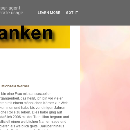
 user-agent
nerate usage
LEARN MORE
GOT IT
Michaela Werner
h bin eine Frau mit transsexueller
rgangenheit, das heißt, ich bin vor vielen
hren mit einem männlichen Körper zur Welt
kommen und habe bis vor einigen Jahren
iche Rolle zu leben. Dies habe ging auf
o daß ich 2006 mit der Transition begann und
offiziell einen weiblichen Namen trage und
ieren als weiblich gelte. Darüber hinaus