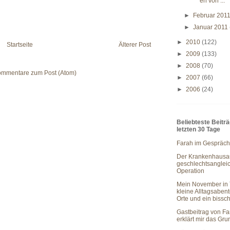
en von ...
►
Februar 201
►
Januar 2011
►
2010
(122)
Startseite
Älterer Post
►
2009
(133)
►
2008
(70)
mmentare zum Post (Atom)
►
2007
(66)
►
2006
(24)
Beliebteste Beitr
letzten 30 Tage
Farah im Gespräch
Der Krankenhausau
geschlechtsanglei
Operation
Mein November in 
kleine Alltagsaben
Orte und ein bissc
Gastbeitrag von Fa
erklärt mir das Gr