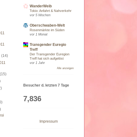
WanderWeib
Tokio: Anfahrt & Nahverkehr
vor 5 Wochen
Oberschwaben-Welt
Rosenmärkte im Süden
011
vor 1 Monat
011
Transgender Euregio
Treff
Der Transgender Euregion
1
(14)
Treff hat sich aufgelöst
011
vor 1 Jahr
Alle anzeigen
(15)
)
Besucher d. letzten 7 Tage
2)
7,836
0)
)
nsi
Impressum