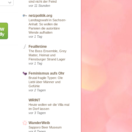
sind nicht der Feind
vor 11 Stunden
netzpolitik.org
Landtagswahl in Sachsen-
Anhalt: So wollen die
Parteien die autoritäre
Wende aufhalten
vor 1 Tag
Feuilletöne
The Boss Ensemble, Grey
Matter, Heimat und
Flensburger Strand Lager
vor 1 Tag
Feminismus aufs Ohr
Brutal fragile Typen: Ole
Liebl über Männer und
Gefühle
vor 2 Tagen
WRINT
Heute wollen wir die Villa mal
im Dorf lassen
vor 3 Tagen
WanderWeib
Sapporo Beer Museum
vor 6 Tagen