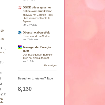
OGOK oliver gassner
online-kommunikation
#how2ai mit Carsten Rossi
über vermenschlichte KI-
Agenten
vor 1 Woche
010
Oberschwaben-Welt
Rosenmärkte im Süden
010
vor 2 Monaten
Transgender Euregio
0
(10)
Treff
010
Der Transgender Euregion
Treff hat sich aufgelöst
vor 1 Jahr
0
(9)
Alle anzeigen
0)
)
Besucher d. letzten 7 Tage
1)
8,130
)
0
(12)
von
rde