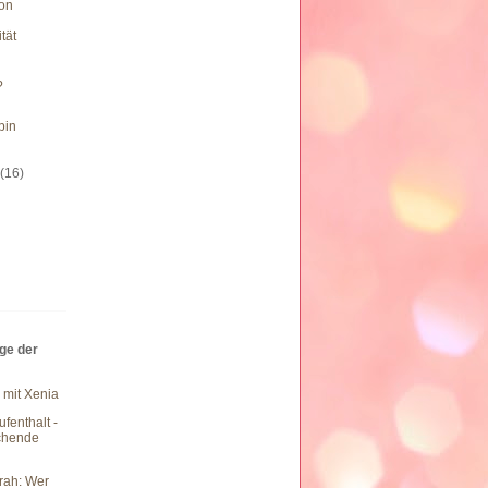
von
tät
?
bin
0
(16)
äge der
 mit Xenia
fenthalt -
chende
rah: Wer