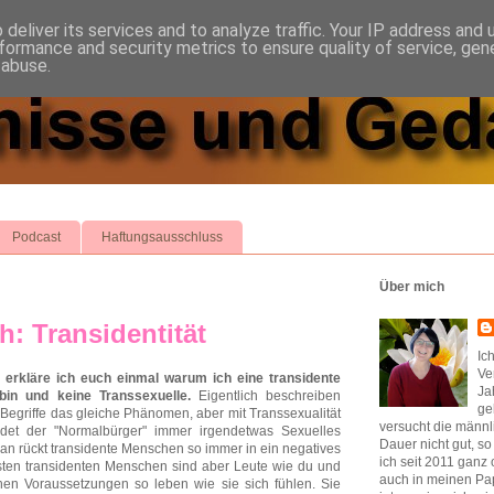
deliver its services and to analyze traffic. Your IP address and
formance and security metrics to ensure quality of service, ge
 abuse.
Podcast
Haftungsausschluss
Über mich
h: Transidentität
Ic
Ve
 erkläre ich euch einmal warum ich eine transidente
Ja
bin und keine Transsexuelle.
Eigentlich beschreiben
ge
Begriffe das gleiche Phänomen, aber mit Transsexualität
versucht die männl
ndet der "Normalbürger" immer irgendetwas Sexuelles
Dauer nicht gut, s
an rückt transidente Menschen so immer in ein negatives
ich seit 2011 ganz 
sten transidenten Menschen sind aber Leute wie du und
auch in meinen Pap
chen Voraussetzungen so leben wie sie sich fühlen. Sie