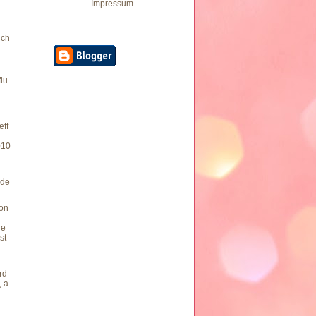
Impressum
ich
lu
eff
010
nde
von
ge
st
rd
, a