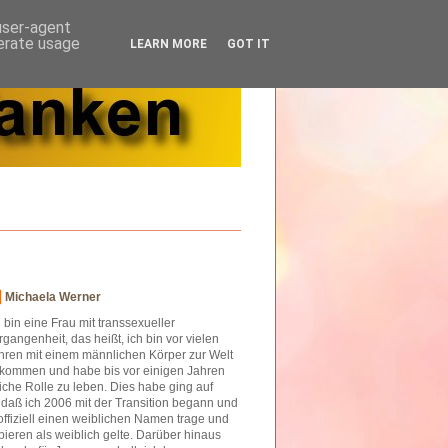
 user-agent
nerate usage
LEARN MORE
GOT IT
Michaela Werner
h bin eine Frau mit transsexueller
rgangenheit, das heißt, ich bin vor vielen
hren mit einem männlichen Körper zur Welt
kommen und habe bis vor einigen Jahren
iche Rolle zu leben. Dies habe ging auf
o daß ich 2006 mit der Transition begann und
offiziell einen weiblichen Namen trage und
ieren als weiblich gelte. Darüber hinaus