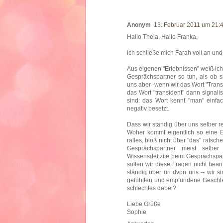
Anonym
13. Februar 2011 um 21:
Hallo Theia, Hallo Franka,
ich schließe mich Farah voll an und
Aus eigenen "Erlebnissen" weiß ich,
Gesprächspartner so tun, als ob 
uns aber -wenn wir das Wort "Trans
das Wort "transident" dann signali
sind: das Wort kennt "man" einfac
negativ besetzt.
Dass wir ständig über uns selber r
Woher kommt eigentlich so eine E
ralles, bloß nicht über "das" ratsc
Gesprächspartner meist selbe
Wissensdefizite beim Gesprächspar
solten wir diese Fragen nicht bean
ständig über un dvon uns -- wir si
gefühlten und empfundene Geschlec
schlechtes dabei?
Liebe Grüße
Sophie