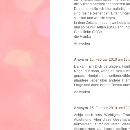
die Aufmerksamkeit der anderen bra
Das unterstelle ich hier natürlich
sind meine bisherigen Erfahrungen
sie sind und wie sie leben.
In dem Zeitalter in dem wir heute 
und sollte nur selten auf Ablehnung
Ganz liebe Grüße,
die Franka
Antworten
Anonym
15. Februar 2010 um 13:
Da kann ich Dich beruhigen, Frank
Regel nur dann, wenn es sich aufdr
gerade Neuigkeiten weitererzähl
plaudere lieber über andere Theme
Frage und dann ist das Thema auc
Antworten
Anonym
15. Februar 2010 um 13:
Achja noch was Wichtiges, Frank
Ablehnung. Aber diese Gesellschaft
bekommen aufgrund ihrer Wesen
Ausgrenzung von transsexuellen M