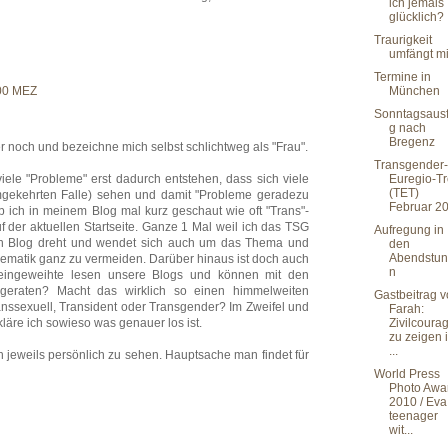
ich jemals
glücklich?
Traurigkeit
umfängt m
Termine in
:00 MEZ
München
Sonntagsausf
g nach
Bregenz
r noch und bezeichne mich selbst schlichtweg als "Frau".
Transgender-
iele "Probleme" erst dadurch entstehen, dass sich viele
Euregio-Tr
(TET)
mgekehrten Falle) sehen und damit "Probleme geradezu
Februar 2
ich in meinem Blog mal kurz geschaut wie oft "Trans"-
f der aktuellen Startseite. Ganze 1 Mal weil ich das TSG
Aufregung in
n Blog dreht und wendet sich auch um das Thema und
den
Abendstu
lematik ganz zu vermeiden. Darüber hinaus ist doch auch
n
uneingeweihte lesen unsere Blogs und können mit den
r geraten? Macht das wirklich so einen himmelweiten
Gastbeitrag 
anssexuell, Transident oder Transgender? Im Zweifel und
Farah:
läre ich sowieso was genauer los ist.
Zivilcoura
zu zeigen i
...
ch jeweils persönlich zu sehen. Hauptsache man findet für
World Press
Photo Awa
2010 / Eva
teenager
wit...