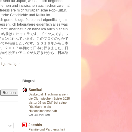
ich sehr für Japan, weshalb ich begonnen
 lernen und inzwischen auch schon zweimal
nteressiere mich für japanische Pop-Kultur,
nische Geschichte und Kultur im
h gerne fotografiere passt eigentlich ganz
essen. Ich fotografiere eigentlich alles was
ommt, aber natürlich habe ich auch hier ein
ben. 私の名前はミヒャエラです。ドイツ人です。フ
フェンに住んでいます。このブログのなかで
いてを掲載したいです。２０１６年から日本
す。２０１７年初めて日本に行きました。日
食物や漫画やアニメが大好きだから、日本語
た。
ndig anzeigen
Blogroll
Sumikai
Basketball: Hachimura sieht
die Olympischen Spiele 2028
als „größtes Ziel“ bei seiner
Rückkehr in die
Nationalmannschaft
vor 34 Minuten
Jacobin
Familie und Partnerschaft