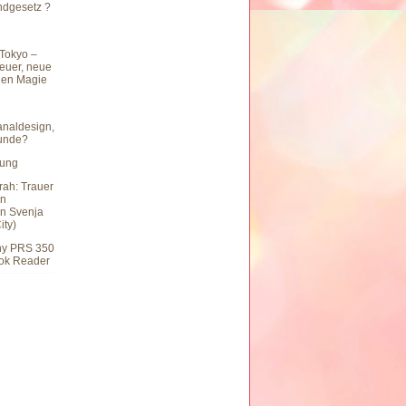
undgesetz ?
Tokyo –
teuer, neue
hen Magie
naldesign,
eunde?
hung
rah: Trauer
en
n Svenja
ity)
ny PRS 350
ook Reader