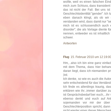
wollte, weil es einen falschen Ei
mich zum Schluss, dass transident 
das ist nicht der Fall. Bei uns is
Geschlechtsidentität "gender". Ich 
eben danach klingt, als ob wir 
verstanden wird, dass damit nur "s
mich ist es schlussendlich auch e
disorder", die als Vorlage diente f
nennen, entweder es ist inhaltlich
schwer.
Antworten
Flug
15. Februar 2010 um 12:19:0
Hm,...also ich bin eine ganz einfa
mit dem Thema, dass hier behande
daran liegt, dass ich niemanden pri
)ist.
Ich denke, so wie es auch die Auto
sehr entscheidend für das Verständn
Ich finde es allerdings traurig, da
erklären wie ihr...immer darüber z
ist Gesprächsbedarf bei euch,...ih
ebenso denkt und euch auf Anhie
sojemanden vor mir der über n
Geschlechterposition spricht, dan
nicht wieder einer dieser Menschen 