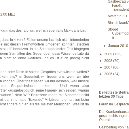
Gastbeitrag 
Farah:
Transidenti
42:00 MEZ
Avatar in 3D
Bin ich krank
Stoppt
 kann das deshalb tun, weil ich ebenfalls MzF-trans bin.
Cybermob
g
 dass in 4 von 5 Fällen unsere fachlich nicht informierten
sie mit diesen Fremdwörtern umgehen könnten, stecken
►
Januar 201
sexuell" benutzen- in die Schmuddelecke. Fällt hingegen
sieren Stirnfalten des Gegenüber, dass Wissendefizite da
►
2009
(133)
h nicht so ohne weiteres und es ist auch (noch) nicht
►
2008
(70)
►
2007
(66)
eden oder Dritte in solche Gespräch everwickeln wollen?
►
2006
(24)
rkenntnis? Im Gegenteil: wir freuen uns, wenn wir übe
hen können. Über "das" reden wir nur deshlab, weil unsere
r den Gesprächsfocus lenken ... Und wenn also
tner -ausgelöst durch seine Fragen- sich zeigen, warum
Beliebteste Beitr
tworten? Nein WIR Betroffene reden mit Sicherheit nciht
letzten 30 Tage
nd ganz normale "tickende" Mitbürger, die halt nur beim
Farah im Gespräch
ht anders fühlen,als die meisten Menschen. Was ist da
Der Krankenhausau
geschlechtsanglei
Operation
Gastbeitrag von Fa