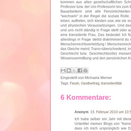
kommen aus allen gesellschaftlichen Sch
Professor bzw. der Uni-Professorin bis zum 
Bauarbeiterin sind alle Persönlichkeit
"wechseln" in der Regel die soziale Rolle.
leben, auftreten, sich kleiden usw. wie sie
und physischen Voraussetzungen. Und das 
und uns nicht ständig in Frage stellt oder a
eine transidente Frau. Das bedeutet: Ich 
allerdings in Frage stellst diskriminierst d
Menschenrechtsverletztung ! Menschenrechts
das Gleiche meint: Trans=überschreitend, i
Geschlecht bzw. Geschlechtsrolle) müsse
Wissensvermittlung und den persönlichen Kon
Eingestellt von
Michaela Werner
Tags:
Farah
,
Gastbeitrag
,
transidentität
6 Kommentare:
Anonym
15. Februar 2010 um 10:
Ich habe selber ein Jahr mit di
Untertitel meines Blogs von "trans
dass ich mich ursprünglich wie D