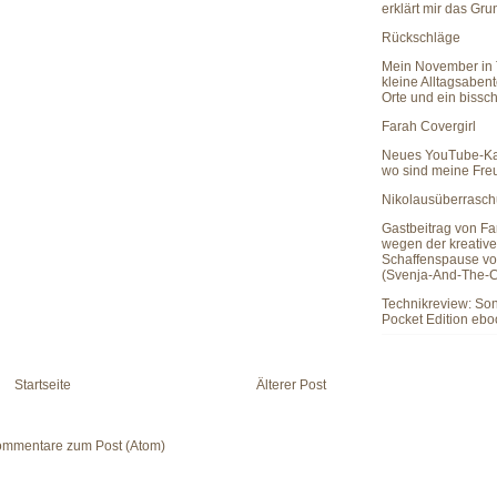
erklärt mir das Gr
Rückschläge
Mein November in 
kleine Alltagsaben
Orte und ein bissc
Farah Covergirl
Neues YouTube-Ka
wo sind meine Fr
Nikolausüberrasc
Gastbeitrag von Fa
wegen der kreativ
Schaffenspause vo
(Svenja-And-The-C
Technikreview: So
Pocket Edition eb
Startseite
Älterer Post
mmentare zum Post (Atom)