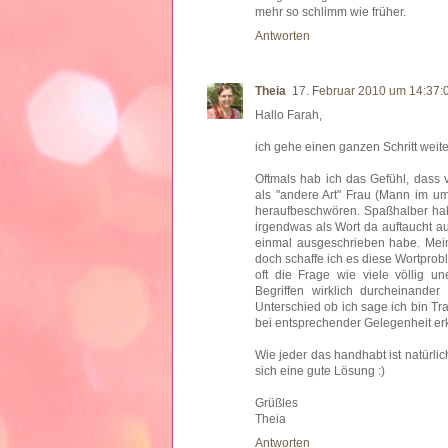
mehr so schlimm wie früher.
Antworten
Theia
17. Februar 2010 um 14:37
Hallo Farah,
ich gehe einen ganzen Schritt weite
Oftmals hab ich das Gefühl, dass v
als "andere Art" Frau (Mann im u
heraufbeschwören. Spaßhalber hab 
irgendwas als Wort da auftaucht au
einmal ausgeschrieben habe. Mei
doch schaffe ich es diese Wortprob
oft die Frage wie viele völlig 
Begriffen wirklich durcheinande
Unterschied ob ich sage ich bin Tr
bei entsprechender Gelegenheit erk
Wie jeder das handhabt ist natürli
sich eine gute Lösung :)
Grüßles
Theia
Antworten