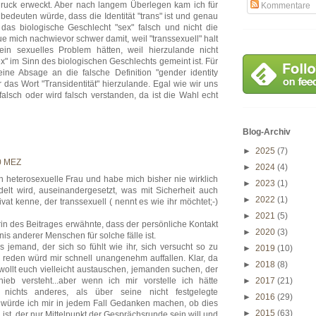
ndruck erweckt. Aber nach langem Überlegen kam ich für
Kommentare
bedeuten würde, dass die Identität "trans" ist und genau
t das biologische Geschlecht "sex" falsch und nicht die
tue mich nachwievor schwer damit, weil "transsexuell" halt
ein sexuelles Problem hätten, weil hierzulande nicht
ex" im Sinn des biologischen Geschlechts gemeint ist. Für
ine Absage an die falsche Definition "gender identity
ür das Wort "Transidentität" hierzulande. Egal wie wir uns
 falsch oder wird falsch verstanden, da ist die Wahl echt
Blog-Archiv
►
2025
(7)
0 MEZ
►
2024
(4)
ch heterosexuelle Frau und habe mich bisher nie wirklich
►
2023
(1)
lt wird, auseinandergesetzt, was mit Sicherheit auch
►
2022
(1)
vat kenne, der transsexuell ( nennt es wie ihr möchtet;-)
►
2021
(5)
rin des Beitrages erwähnte, dass der persönliche Kontakt
►
2020
(3)
is anderer Menschen für solche fälle ist.
ss jemand, der sich so fühlt wie ihr, sich versucht so zu
►
2019
(10)
u reden würd mir schnell unangenehm auffallen. Klar, da
►
2018
(8)
r wollt euch vielleicht austauschen, jemanden suchen, der
b versteht...aber wenn ich mir vorstelle ich hätte
►
2017
(21)
ichts anderes, als über seine nicht festgelegte
►
2016
(29)
n würde ich mir in jedem Fall Gedanken machen, ob dies
►
2015
(63)
ist, der nur Mittelpunkt der Gesprächsrunde sein will und