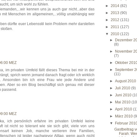
ucht, um sich wohl zu fühlen.
►
2014
(82)
 niemanden,...wir kennen uns ja auch gar nicht...aber das
►
2013
(90)
 mit Menschen im allgemeinen,...völlig unabhängig wer
►
2012
(131)
leben dürfte euer Lebensstil kein Problem mehr darstellen
►
2011
(127)
 stoßen.
▼
2010
(122)
►
Dezember 2
(8)
►
November 2
(7)
06:00 MEZ
►
Oktober 201
►
September 2
a, im privaten Umfeld fällt dieses Thema bei mir in der
(11)
ängt, sprich wenn jemand danach fragt oder ich wirklich
e. Ansonsten bin ich eine Frau wie jede Andere und
►
August 201
n. Aber so ein Blog beschäftigt sich genau mit dieser
►
Juli 2010
(9)
h passend.
►
Juni 2010
(1
►
Mai 2010
(10
►
April 2010
(1
09:00 MEZ
►
März 2010
(9
a, ich persönlich erfahre im privaten Umfeld keine
▼
Februar 201
 ist nicht so tolerant wie sie sich gibt, viele von uns
Gastbeitrag 
sart keinen Job, manche verlieren ihre Familien,
Farah: We
enschen ist leider nachwievor Alltag, wenn auch nicht