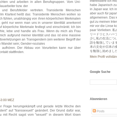
interessiere ich m
ichten und arbeiten in allen Berufsgruppen. Vom Uni-
habe Japanisch zu
Bauarbeiter bzw. der
in Japan war. Ich i
en und Berufsfelder vertreten. Transidente Menschen
aber auch für japa
 Im Klartext heißt das: Transidente Menschen wollen so
allgemeinen. Das ic
 sich fühlen, unabhängig von ihren körperlichen Merkmalen
gut zu meinen Inter
geht nur wenn man uns in unserer Identität anerkennt
mir vor die Linse k
uf körperliche Merkmale festlegt und einschränkt. Ich bin
paar Vorlie
fühle, lebe und handle als Frau. Wenn du mich als Frau
リードリヒスハー
u mich aufgrund meiner Identität und das ist eine massive
少し私の生活につ
verletzungen an Transgendern (ein weiterer Begriff der
語を勉強していま
m Wandel sein; Gender=soziales
本の文化や日本の
n aufhören. Der Abbau von Vorurteilen kann nur über
を勉強し始めまし
takt stattfinden.
Mein Profil vollstä
Google Suche
Abonnieren
53:00 MEZ
eser Frage herumgekämpft und gerade letzte Woche den
ident" auf "transsexuell" geändert. Der Grund dafür war,
Posts
u mit Recht sagst vom "sexuell" in diesem Wort lösen