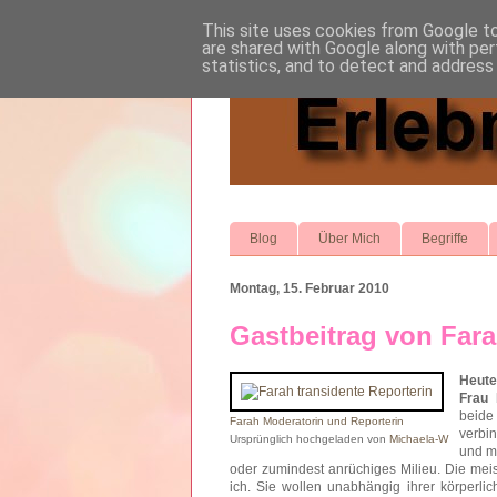
This site uses cookies from Google to 
are shared with Google along with per
statistics, and to detect and address
Blog
Über Mich
Begriffe
Montag, 15. Februar 2010
Gastbeitrag von Fara
Heute
Frau 
beide 
Farah Moderatorin und Reporterin
verbi
Ursprünglich hochgeladen von
Michaela-W
und m
oder zumindest anrüchiges Milieu. Die mei
ich. Sie wollen unabhängig ihrer körperli