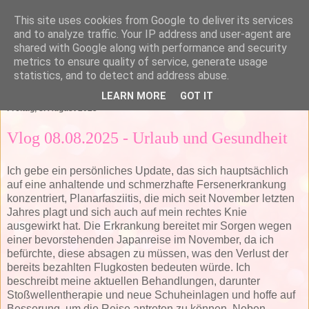
This site uses cookies from Google to deliver its services
and to analyze traffic. Your IP address and user-agent are
shared with Google along with performance and security
metrics to ensure quality of service, generate usage
statistics, and to detect and address abuse.
▼
LEARN MORE
GOT IT
Freitag, 8. August 2025
Vlog 08.08.2025 - Urlaub und Gesundheit
Ich gebe ein persönliches Update, das sich hauptsächlich
auf eine anhaltende und schmerzhafte Fersenerkrankung
konzentriert, Planarfasziitis, die mich seit November letzten
Jahres plagt und sich auch auf mein rechtes Knie
ausgewirkt hat. Die Erkrankung bereitet mir Sorgen wegen
einer bevorstehenden Japanreise im November, da ich
befürchte, diese absagen zu müssen, was den Verlust der
bereits bezahlten Flugkosten bedeuten würde. Ich
beschreibt meine aktuellen Behandlungen, darunter
Stoßwellentherapie und neue Schuheinlagen und hoffe auf
Besserung, um die Reise antreten zu können. Neben