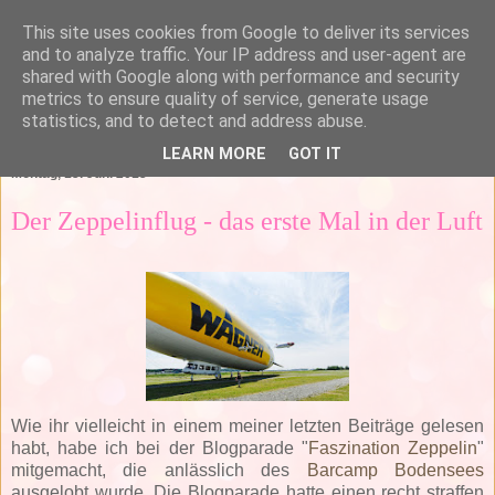
This site uses cookies from Google to deliver its services
and to analyze traffic. Your IP address and user-agent are
shared with Google along with performance and security
metrics to ensure quality of service, generate usage
statistics, and to detect and address abuse.
▼
LEARN MORE
GOT IT
Montag, 15. Juni 2015
Der Zeppelinflug - das erste Mal in der Luft
Wie ihr vielleicht in einem meiner letzten Beiträge gelesen
habt, habe ich bei der Blogparade "
Faszination Zeppelin
"
mitgemacht, die anlässlich des
Barcamp Bodensees
ausgelobt wurde. Die Blogparade hatte einen recht straffen