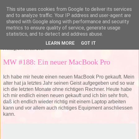
This site uses cookies from Google to deliver its services
and to analyze traffic. Your IP address and user-agent are
shared with Google along with performance and security
metrics to ensure quality of service, generate usage
statistics, and to detect and address abuse.
▼
LEARN MORE
GOT IT
Freitag, 3. Februar 2017
MW #188: Ein neuer MacBook Pro
Ich habe mir heute einen neuen MacBook Pro gekauft. Mein
alter hat ja letztes Jahr seinen Geist aufgegeben und so war
ich die letzten Monate ohne richtigen Rechner. Heute habe
ich mir endlich einen neuen gekauft und ich bin sehr froh,
daß ich endlich wieder richtig mit einem Laptop arbeiten
kann und vor allem auch richtiges Equipment anschliessen
kann.