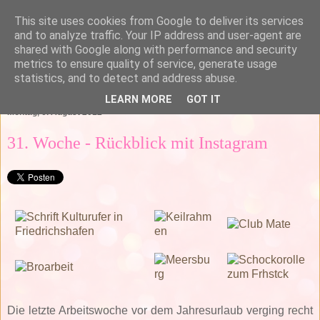
This site uses cookies from Google to deliver its services
and to analyze traffic. Your IP address and user-agent are
shared with Google along with performance and security
metrics to ensure quality of service, generate usage
statistics, and to detect and address abuse.
▼
LEARN MORE
GOT IT
Montag, 6. August 2012
31. Woche - Rückblick mit Instagram
Die letzte Arbeitswoche vor dem Jahresurlaub verging recht