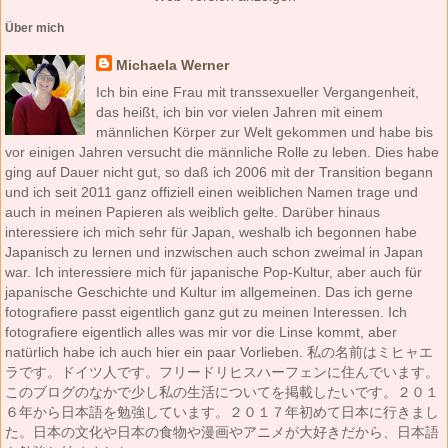
Über mich
Michaela Werner
Ich bin eine Frau mit transsexueller Vergangenheit,
das heißt, ich bin vor vielen Jahren mit einem
männlichen Körper zur Welt gekommen und habe bis
vor einigen Jahren versucht die männliche Rolle zu leben. Dies habe
ging auf Dauer nicht gut, so daß ich 2006 mit der Transition begann
und ich seit 2011 ganz offiziell einen weiblichen Namen trage und
auch in meinen Papieren als weiblich gelte. Darüber hinaus
interessiere ich mich sehr für Japan, weshalb ich begonnen habe
Japanisch zu lernen und inzwischen auch schon zweimal in Japan
war. Ich interessiere mich für japanische Pop-Kultur, aber auch für
japanische Geschichte und Kultur im allgemeinen. Das ich gerne
fotografiere passt eigentlich ganz gut zu meinen Interessen. Ich
fotografiere eigentlich alles was mir vor die Linse kommt, aber
natürlich habe ich auch hier ein paar Vorlieben. 私の名前はミヒャエ
ラです。ドイツ人です。フリードリヒスハーフェンに住んでいます。
このブログのなかで少し私の生活についてを掲載したいです。２０１
６年から日本語を勉強しています。２０１７年初めて日本に行きまし
た。日本の文化や日本の食物や漫画やアニメが大好きだから、日本語