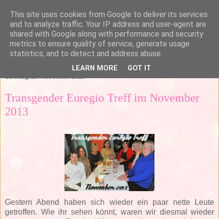
This site uses cookies from Google to deliver its services
and to analyze traffic. Your IP address and user-agent are
shared with Google along with performance and security
metrics to ensure quality of service, generate usage
statistics, and to detect and address abuse.
▼
LEARN MORE
GOT IT
Sonntag, 10. November 2013
Transgender Euregio Treff im November
2013
Gestern Abend haben sich wieder ein paar nette Leute
getroffen. Wie ihr sehen könnt, waren wir diesmal wieder