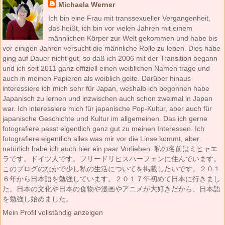
Michaela Werner
Ich bin eine Frau mit transsexueller Vergangenheit,
das heißt, ich bin vor vielen Jahren mit einem
männlichen Körper zur Welt gekommen und habe bis
vor einigen Jahren versucht die männliche Rolle zu leben. Dies habe
ging auf Dauer nicht gut, so daß ich 2006 mit der Transition begann
und ich seit 2011 ganz offiziell einen weiblichen Namen trage und
auch in meinen Papieren als weiblich gelte. Darüber hinaus
interessiere ich mich sehr für Japan, weshalb ich begonnen habe
Japanisch zu lernen und inzwischen auch schon zweimal in Japan
war. Ich interessiere mich für japanische Pop-Kultur, aber auch für
japanische Geschichte und Kultur im allgemeinen. Das ich gerne
fotografiere passt eigentlich ganz gut zu meinen Interessen. Ich
fotografiere eigentlich alles was mir vor die Linse kommt, aber
natürlich habe ich auch hier ein paar Vorlieben. 私の名前はミヒャエ
ラです。ドイツ人です。フリードリヒスハーフェンに住んでいます。
このブログのなかで少し私の生活についてを掲載したいです。２０１
６年から日本語を勉強しています。２０１７年初めて日本に行きまし
た。日本の文化や日本の食物や漫画やアニメが大好きだから、日本語
を勉強し始めました。
Mein Profil vollständig anzeigen