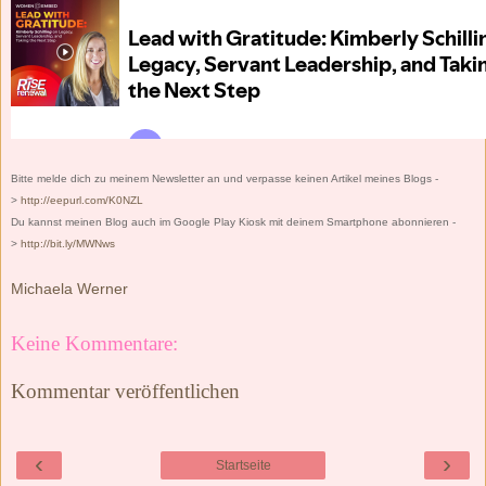
Bitte melde dich zu meinem Newsletter an und verpasse keinen Artikel meines Blogs -
>
http://eepurl.com/K0NZL
Du kannst meinen Blog auch im Google Play Kiosk mit deinem Smartphone abonnieren -
>
http://bit.ly/MWNws
Michaela Werner
Keine Kommentare:
Kommentar veröffentlichen
‹
›
Startseite