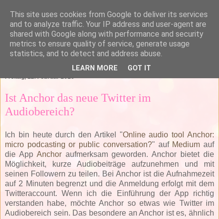
This site uses cookies from Google to deliver its services
and to analyze traffic. Your IP address and user-agent are
shared with Google along with performance and security
metrics to ensure quality of service, generate usage
statistics, and to detect and address abuse.
▼
LEARN MORE
GOT IT
Freitag, 12. Februar 2016
Ist Anchor das neue Twitter im
Audiobereich?
Ich bin heute durch den Artikel "
Online audio tool Anchor:
micro podcasting or public conversation?
" auf
Medium
auf
die App
Anchor
aufmerksam geworden. Anchor bietet die
Möglichkeit, kurze Audiobeiträge aufzunehmen und mit
seinen Followern zu teilen. Bei Anchor ist die Aufnahmezeit
auf 2 Minuten begrenzt und die Anmeldung erfolgt mit dem
Twitteraccount. Wenn ich die Einführung der App richtig
verstanden habe, möchte Anchor so etwas wie Twitter im
Audiobereich sein. Das besondere an Anchor ist es, ähnlich