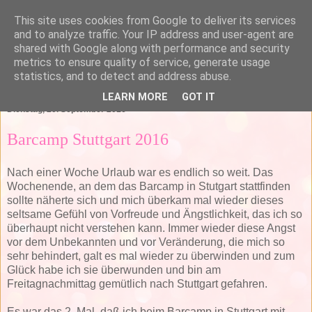
This site uses cookies from Google to deliver its services
and to analyze traffic. Your IP address and user-agent are
shared with Google along with performance and security
metrics to ensure quality of service, generate usage
statistics, and to detect and address abuse.
▼
LEARN MORE
GOT IT
Dienstag, 20. September 2016
Barcamp Stuttgart 2016
Nach einer Woche Urlaub war es endlich so weit. Das
Wochenende, an dem das Barcamp in Stutgart stattfinden
sollte näherte sich und mich überkam mal wieder dieses
seltsame Gefühl von Vorfreude und Ängstlichkeit, das ich so
überhaupt nicht verstehen kann. Immer wieder diese Angst
vor dem Unbekannten und vor Veränderung, die mich so
sehr behindert, galt es mal wieder zu überwinden und zum
Glück habe ich sie überwunden und bin am
Freitagnachmittag gemütlich nach Stuttgart gefahren.
Es war das 2. Mal, daß ich beim Barcamp in Stuttgart mit