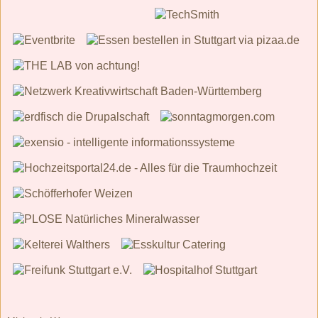
Michaela Werner
Keine Kommentare:
Kommentar veröffentlichen
‹
›
Startseite
Web-Version anzeigen
Über mich
Michaela Werner
Ich bin eine Frau mit transsexueller Vergangenheit,
das heißt, ich bin vor vielen Jahren mit einem
männlichen Körper zur Welt gekommen und habe bis