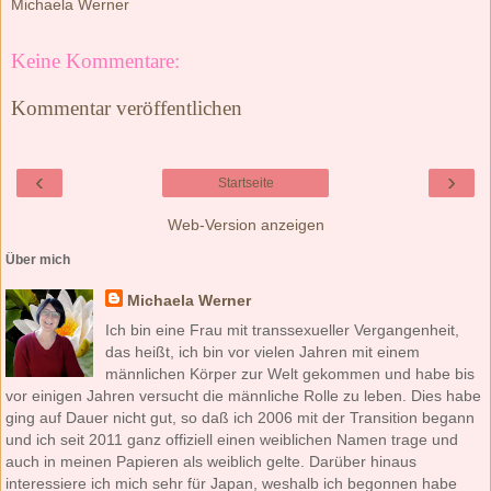
vor einigen Jahren versucht die männliche Rolle zu leben. Dies habe
ging auf Dauer nicht gut, so daß ich 2006 mit der Transition begann
und ich seit 2011 ganz offiziell einen weiblichen Namen trage und
auch in meinen Papieren als weiblich gelte. Darüber hinaus
interessiere ich mich sehr für Japan, weshalb ich begonnen habe
Japanisch zu lernen und inzwischen auch schon zweimal in Japan
war. Ich interessiere mich für japanische Pop-Kultur, aber auch für
japanische Geschichte und Kultur im allgemeinen. Das ich gerne
fotografiere passt eigentlich ganz gut zu meinen Interessen. Ich
fotografiere eigentlich alles was mir vor die Linse kommt, aber
natürlich habe ich auch hier ein paar Vorlieben. 私の名前はミヒャエ
ラです。ドイツ人です。フリードリヒスハーフェンに住んでいます。
このブログのなかで少し私の生活についてを掲載したいです。２０１
６年から日本語を勉強しています。２０１７年初めて日本に行きまし
た。日本の文化や日本の食物や漫画やアニメが大好きだから、日本語
を勉強し始めました。
Mein Profil vollständig anzeigen
Powered by
Blogger
.