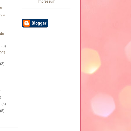
Impressum
m
rga
de
7
(8)
007
7
(2)
)
)
)
7
(6)
7
(8)