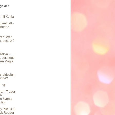
äge der
 mit Xenia
fenthalt -
chende
rah: Wer
undgesetz ?
Tokyo –
teuer, neue
hen Magie
naldesign,
eunde?
hung
rah: Trauer
en
n Svenja
ity)
ny PRS 350
ook Reader