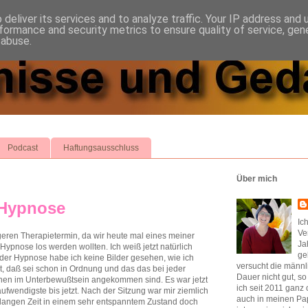
deliver its services and to analyze traffic. Your IP address and
formance and security metrics to ensure quality of service, ge
 abuse.
Podcast
Haftungsausschluss
Über mich
 Hypnose
Ic
Ve
geren Therapietermin, da wir heute mal eines meiner
Ja
 Hypnose los werden wollten. Ich weiß jetzt natürlich
ge
d der Hypnose habe ich keine Bilder gesehen, wie ich
versucht die männl
t, daß sei schon in Ordnung und das das bei jeder
Dauer nicht gut, s
ionen im Unterbewußtsein angekommen sind. Es war jetzt
ich seit 2011 ganz 
aufwendigste bis jetzt. Nach der Sitzung war mir ziemlich
auch in meinen Pap
so langen Zeit in einem sehr entspanntem Zustand doch