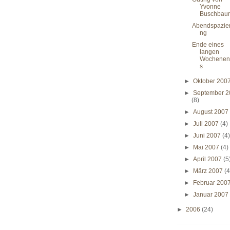
Yvonne
Buschbau
Abendspazie
ng
Ende eines
langen
Wochenen
s
►
Oktober 200
►
September 2
(8)
►
August 200
►
Juli 2007
(4)
►
Juni 2007
(4
►
Mai 2007
(4)
►
April 2007
(5
►
März 2007
(4
►
Februar 200
►
Januar 200
►
2006
(24)