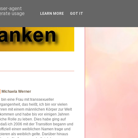
 user-agent
nerate usage
LEARN MORE
GOT IT
Michaela Werner
h bin eine Frau mit transsexueller
rgangenheit, das heißt, ich bin vor vielen
hren mit einem männlichen Körper zur Welt
kommen und habe bis vor einigen Jahren
iche Rolle zu leben. Dies habe ging auf
o daß ich 2006 mit der Transition begann und
offiziell einen weiblichen Namen trage und
ieren als weiblich gelte. Darüber hinaus