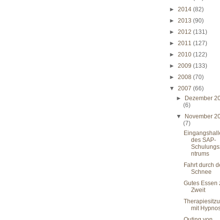
►
2014
(82)
►
2013
(90)
►
2012
(131)
►
2011
(127)
►
2010
(122)
►
2009
(133)
►
2008
(70)
▼
2007
(66)
►
Dezember 2
(6)
▼
November 2
(7)
Eingangshall
des SAP-
Schulungs
ntrums
Fahrt durch 
Schnee
Gutes Essen 
Zweit
Therapiesitz
mit Hypno
Outing von