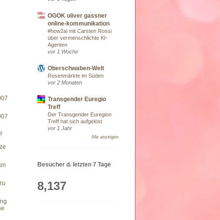
OGOK oliver gassner
online-kommunikation
#how2ai mit Carsten Rossi
über vermenschlichte KI-
Agenten
vor 1 Woche
Oberschwaben-Welt
Rosenmärkte im Süden
vor 2 Monaten
007
Transgender Euregio
Treff
Der Transgender Euregion
007
Treff hat sich aufgelöst
vor 1 Jahr
e
Alle anzeigen
ze
Besucher d. letzten 7 Tage
den
8,137
zu
ung
se