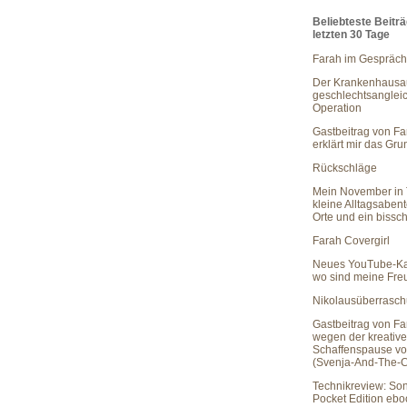
Beliebteste Beitr
letzten 30 Tage
Farah im Gespräch
Der Krankenhausau
geschlechtsanglei
Operation
Gastbeitrag von Fa
erklärt mir das Gr
Rückschläge
Mein November in 
kleine Alltagsaben
Orte und ein bissc
Farah Covergirl
Neues YouTube-Ka
wo sind meine Fr
Nikolausüberrasc
Gastbeitrag von Fa
wegen der kreativ
Schaffenspause vo
(Svenja-And-The-C
Technikreview: So
Pocket Edition eb