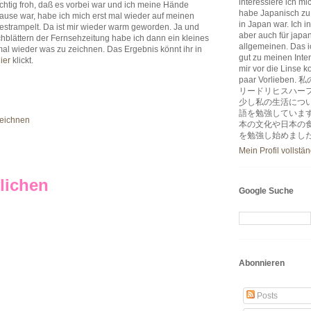
interessiere ich m
richtig froh, daß es vorbei war und ich meine Hände
habe Japanisch zu
ause war, habe ich mich erst mal wieder auf meinen
in Japan war. Ich i
estrampelt. Da ist mir wieder warm geworden. Ja und
aber auch für japa
hblättern der Fernsehzeitung habe ich dann ein kleines
allgemeinen. Das ic
al wieder was zu zeichnen. Das Ergebnis könnt ihr in
gut zu meinen Inter
ier
klickt.
mir vor die Linse k
paar Vorlie
リードリヒスハー
少し私の生活につ
語を勉強していま
eichnen
本の文化や日本の
を勉強し始めまし
Mein Profil vollstä
lichen
Google Suche
Abonnieren
Posts