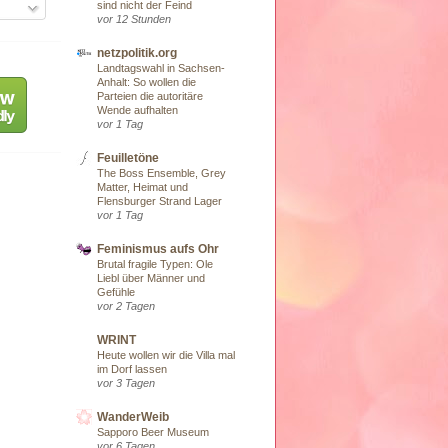
sind nicht der Feind
vor 12 Stunden
netzpolitik.org
Landtagswahl in Sachsen-
Anhalt: So wollen die
Parteien die autoritäre
Wende aufhalten
vor 1 Tag
Feuilletöne
The Boss Ensemble, Grey
Matter, Heimat und
Flensburger Strand Lager
vor 1 Tag
Feminismus aufs Ohr
Brutal fragile Typen: Ole
Liebl über Männer und
Gefühle
vor 2 Tagen
WRINT
Heute wollen wir die Villa mal
im Dorf lassen
vor 3 Tagen
WanderWeib
Sapporo Beer Museum
vor 6 Tagen