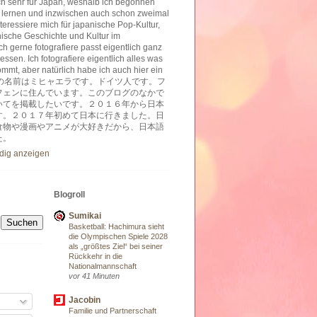
ich sehr für Japan, weshalb ich begonnen
 lernen und inzwischen auch schon zweimal
nteressiere mich für japanische Pop-Kultur,
nische Geschichte und Kultur im
h gerne fotografiere passt eigentlich ganz
essen. Ich fotografiere eigentlich alles was
ommt, aber natürlich habe ich auch hier ein
ben. 私の名前はミヒャエラです。ドイツ人です。フ
フェンに住んでいます。このブログのなかで
いてを掲載したいです。２０１６年から日本
す。２０１７年初めて日本に行きました。日
食物や漫画やアニメが大好きだから、日本語
た。
ndig anzeigen
Blogroll
Sumikai
Basketball: Hachimura sieht
die Olympischen Spiele 2028
als „größtes Ziel“ bei seiner
Rückkehr in die
Nationalmannschaft
vor 41 Minuten
Jacobin
Familie und Partnerschaft