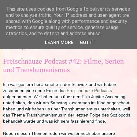
This site uses cookies from Google to deliver its services
and to analyze traffic. Your IP address and user-agent are
shared with Google along with performance and security
metrics to ensure quality of service, generate usage
statistics, and to detect and address abuse.
▼
LEARN MORE
GOT IT
Donnerstag, 12. Februar 2015
Freischnauze Podcast #42: Filme, Serien
und Transhumanismus
Ich war gestern bei Jeanette in der Schweiz und wir haben
zusammen eine neue Folge des
Freischnauze Podcasts
aufgenommen. Wir haben uns über den Film Jupiter Ascending
unterhalten, den wir am Samstag zusammen im Kino angeschaut
haben und wir haben us über Transhumanismus unterhalten, weil
das Thema Transhumanismus in der letzten Folge des Soziopods
behandelt wurde und was ich sehr faszinierend finde.
Neben diesen Themen reden wir weiter noch über unsere