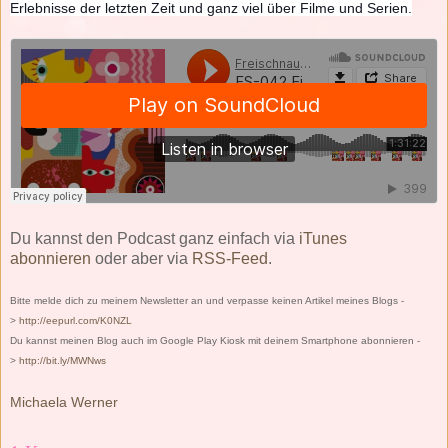
Erlebnisse der letzten Zeit und ganz viel über Filme und Serien.
Du kannst den Podcast ganz einfach via
iTunes
abonnieren
oder aber via
RSS-Feed
.
Bitte melde dich zu meinem Newsletter an und verpasse keinen Artikel meines Blogs -
>
http://eepurl.com/K0NZL
Du kannst meinen Blog auch im Google Play Kiosk mit deinem Smartphone abonnieren -
>
http://bit.ly/MWNws
Michaela Werner