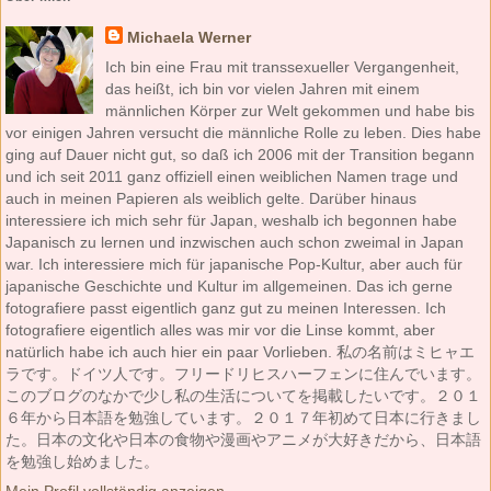
Michaela Werner
Ich bin eine Frau mit transsexueller Vergangenheit,
das heißt, ich bin vor vielen Jahren mit einem
männlichen Körper zur Welt gekommen und habe bis
vor einigen Jahren versucht die männliche Rolle zu leben. Dies habe
ging auf Dauer nicht gut, so daß ich 2006 mit der Transition begann
und ich seit 2011 ganz offiziell einen weiblichen Namen trage und
auch in meinen Papieren als weiblich gelte. Darüber hinaus
interessiere ich mich sehr für Japan, weshalb ich begonnen habe
Japanisch zu lernen und inzwischen auch schon zweimal in Japan
war. Ich interessiere mich für japanische Pop-Kultur, aber auch für
japanische Geschichte und Kultur im allgemeinen. Das ich gerne
fotografiere passt eigentlich ganz gut zu meinen Interessen. Ich
fotografiere eigentlich alles was mir vor die Linse kommt, aber
natürlich habe ich auch hier ein paar Vorlieben. 私の名前はミヒャエ
ラです。ドイツ人です。フリードリヒスハーフェンに住んでいます。
このブログのなかで少し私の生活についてを掲載したいです。２０１
６年から日本語を勉強しています。２０１７年初めて日本に行きまし
た。日本の文化や日本の食物や漫画やアニメが大好きだから、日本語
を勉強し始めました。