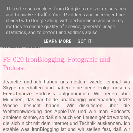
This site uses cookies from Google to deliver its services
and to analyze traffic. Your IP address and user-agent are
shared with Google along with performance and security
metrics to ensure quality of service, generate usage
statistics, and to detect and address abuse.
▼
LEARN MORE
GOT IT
Freitag, 21. März 2014
FS-020 IronBlogging, Fotografie und
Podcast
Jeanette und ich haben uns gestern wieder einmal via
Skype unterhalten und haben eine neue Folge unseres
Freischnauze Podcasts
aufgenommen. Wir reden über
München, das wir beide unabhängig voneinander, letzte
Woche besucht haben. Wir diskutieren über die
Weiterentwicklung des AppleTVs und wie man Podcasts
anbieten könnte, so daß sie auch von Leuten gehört werden,
die sich nicht mit dem Internet und Technik auskennen. Ich
erzähle was IronBlogging ist und wir stellen fest, daß wir