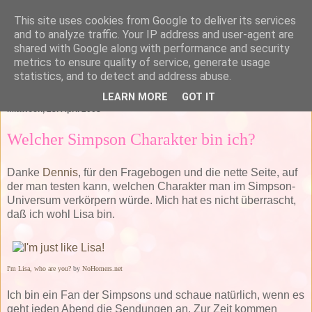
This site uses cookies from Google to deliver its services
and to analyze traffic. Your IP address and user-agent are
shared with Google along with performance and security
metrics to ensure quality of service, generate usage
statistics, and to detect and address abuse.
▼
LEARN MORE
GOT IT
Mittwoch, 23. April 2008
Welcher Simpson Charakter bin ich?
Danke
Dennis
, für den Fragebogen und die nette Seite, auf
der man testen kann, welchen Charakter man im Simpson-
Universum verkörpern würde. Mich hat es nicht überrascht,
daß ich wohl Lisa bin.
I'm Lisa, who are you?
by
NoHomers.net
Ich bin ein Fan der Simpsons und schaue natürlich, wenn es
geht jeden Abend die Sendungen an. Zur Zeit kommen