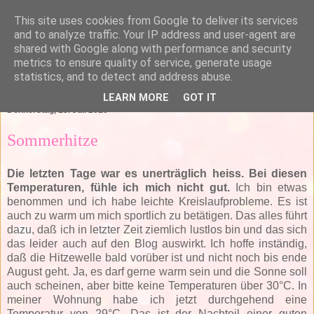
This site uses cookies from Google to deliver its services
and to analyze traffic. Your IP address and user-agent are
shared with Google along with performance and security
metrics to ensure quality of service, generate usage
statistics, and to detect and address abuse.
▼
LEARN MORE
GOT IT
Donnerstag, 15. Juli 2010
Sommerhitze
Die letzten Tage war es unerträglich heiss. Bei diesen
Temperaturen, fühle ich mich nicht gut.
Ich bin etwas
benommen und ich habe leichte Kreislaufprobleme. Es ist
auch zu warm um mich sportlich zu betätigen. Das alles führt
dazu, daß ich in letzter Zeit ziemlich lustlos bin und das sich
das leider auch auf den Blog auswirkt. Ich hoffe inständig,
daß die Hitzewelle bald vorüber ist und nicht noch bis ende
August geht. Ja, es darf gerne warm sein und die Sonne soll
auch scheinen, aber bitte keine Temperaturen über 30°C. In
meiner Wohnung habe ich jetzt durchgehend eine
Temperatur von 29°C. Das ist der Nachteil einer guten