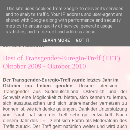
This site uses cookies from Google to deliver its services
and to analyze traffic. Your IP address and user-agent are
shared with Google along with performance and security
metrics to ensure quality of service, generate usage
statistics, and to detect and address abuse.
▼
LEARN MORE
GOT IT
Sonntag, 3. Oktober 2010
Best of Transgender-Euregio-Treff (TET)
Oktober 2009 - Oktober 2010
Der Transgender-Euregio-Treff wurde letztes Jahr im
Oktober ins Leben gerufen.
Unsere Intension,
Transgender
aus Süddeutschland, Österreich und der
Schweiz eine Möglichkeit zu bieten, sich kennen zu lernen,
sich auszutauschen und sich untereinander vernetzen zu
können ist, wie ich denke gelungen. Dank der Unterstützung
von Farah hat sich der Treff sehr gut entwickelt. Nach
diesem Jahr des TET zieht sich Farah als Moderatorin des
Treffs zurück. Der Treff geht natürlich weiter und wird auch