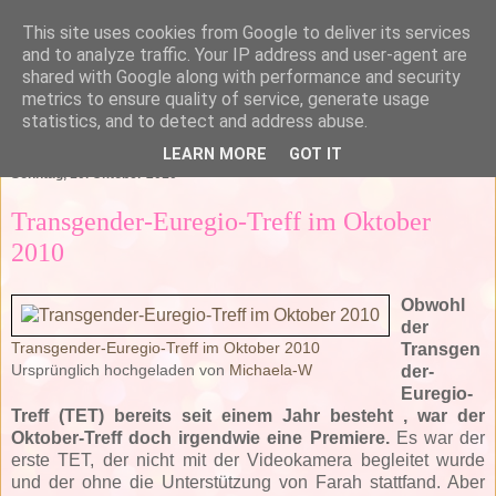
This site uses cookies from Google to deliver its services
and to analyze traffic. Your IP address and user-agent are
shared with Google along with performance and security
metrics to ensure quality of service, generate usage
statistics, and to detect and address abuse.
▼
LEARN MORE
GOT IT
Sonntag, 10. Oktober 2010
Transgender-Euregio-Treff im Oktober
2010
Obwohl
der
Transgender-Euregio-Treff im Oktober 2010
Transgen
Ursprünglich hochgeladen von
Michaela-W
der-
Euregio-
Treff (TET) bereits seit einem Jahr besteht , war der
Oktober-Treff doch irgendwie eine Premiere.
Es war der
erste TET, der nicht mit der Videokamera begleitet wurde
und der ohne die Unterstützung von Farah stattfand. Aber