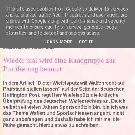
This site uses cookies from Google to deliver its services
and to analyze traffic. Your IP address and user-agent are
shared with Google along with performance and security
metrics to ensure quality of service, generate usage
statistics, and to detect and address abuse.
▼
LEARN MORE
GOT IT
Donnerstag, 10. Oktober 2013
Wieder mal wird eine Randgruppe zur
Profilierung benutzt
In dem Artikel "
Dieter Wiefelspütz will Waffenrecht auf
Prüfstand stellen lassen
" auf der Seite der deutschen
Huffington Post, regt Herr Wiefelspütz die kritische
Überprüfung des deutschen Waffenrechtes an. Da ich
selbst seit vielen Jahren Sportschützin bin, bin ich was
das Thema Waffen und Sportschiessen angeht, nicht
ganz unbefangen und deshalb habe ich mir mal die
Mühe gemacht, hierzu etwas zu schreiben.