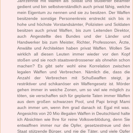
Jahrzehnte mit Waffen als Soldat und studierter Beamter
gedient und bin selbstverständlich auch privat fähig, welche
mein Eigentum zu nennen und sie zu besitzen. Der Waffen
besitzende sonstige Personenkreis erstreckt sich bis in
hohe und höchste Vorstandsämter, Polizisten und Soldaten
besitzen auch privat Waffen, bis zum Leitenden Direktor,
auch Angestellte des Bundes und der Länder und
Handwerker bis zum Meister, Richter, Professoren, Ärzte,
Anwälte und Architekten haben privat Waffen. Wollen Sie
wirklich all diesen Leuten immer wieder vor den Kopf
stoßen und sie noch staatsverdrossener als ohnehin schon
machen? Es gibt sehr wohl eine Korrelation zwischen
legalen Waffen und Verbrechen. Nämlich die, dass die
Anzahl der Verbrechen mit Schußwaffen steigt, je
restriktiver und schikanöser ein Waffengesetz ist. Mörder
gehen immer in weiche Zonen, um so viel wie möglich zu
töten, sie verschaffen sich für geplante Taten immer Waffen
aus dem großen schwarzen Pool, und Papi bringt Mami
auch immer um, wenn ihm grad danach ist. Egal mit was.
Angesichts von 20 Mio illegalen Waffen in Deutschland halte
ich Absichten wie Ihre für reine Volksverblödung, denn Sie
entwaffnen immer nur die Opfer, gesetzestreue und den
Staat stützende Bürger, und nie die Täter, und viele Opfer