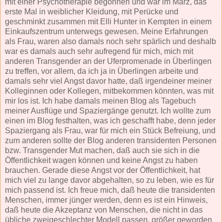
mit einer Psychotherapie begonnen und war im März, das
erste Mal in weiblicher Kleidung, mit Perücke und
geschminkt zusammen mit Elli Hunter in Kempten in einem
Einkaufszentrum unterwegs gewesen. Meine Erfahrungen
als Frau, waren also damals noch sehr spärlich und deshalb
war es damals auch sehr aufregend für mich, mich mit
anderen Transgender an der Uferpromenade in Überlingen
zu treffen, vor allem, da ich ja in Überlingen arbeite und
damals sehr viel Angst davor hatte, daß irgendeiner meiner
Kolleginnen oder Kollegen, mitbekommen könnten, was mit
mir los ist. Ich habe damals meinen Blog als Tagebuch
meiner Ausflüge und Spaziergänge genutzt. Ich wollte zum
einen im Blog festhalten, was ich geschafft habe, denn jeder
Spaziergang als Frau, war für mich ein Stück Befreiung, und
zum anderen sollte der Blog anderen transidenten Personen
bzw. Transgender Mut machen, daß auch sie sich in die
Öffentlichkeit wagen können und keine Angst zu haben
brauchen. Gerade diese Angst vor der Öffentlichkeit, hat
mich viel zu lange davor abgehalten, so zu leben, wie es für
mich passend ist. Ich freue mich, daß heute die transidenten
Menschen, immer jünger werden, denn es ist ein Hinweis,
daß heute die Akzeptanz von Menschen, die nicht in das
übliche zweigeschlechter Modell passen, größer geworden