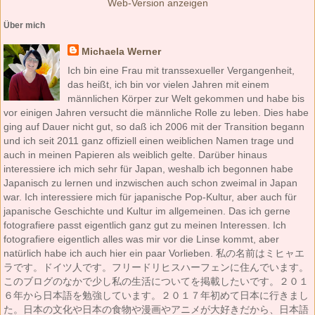
Web-Version anzeigen
Über mich
Michaela Werner
Ich bin eine Frau mit transsexueller Vergangenheit,
das heißt, ich bin vor vielen Jahren mit einem
männlichen Körper zur Welt gekommen und habe bis
vor einigen Jahren versucht die männliche Rolle zu leben. Dies habe
ging auf Dauer nicht gut, so daß ich 2006 mit der Transition begann
und ich seit 2011 ganz offiziell einen weiblichen Namen trage und
auch in meinen Papieren als weiblich gelte. Darüber hinaus
interessiere ich mich sehr für Japan, weshalb ich begonnen habe
Japanisch zu lernen und inzwischen auch schon zweimal in Japan
war. Ich interessiere mich für japanische Pop-Kultur, aber auch für
japanische Geschichte und Kultur im allgemeinen. Das ich gerne
fotografiere passt eigentlich ganz gut zu meinen Interessen. Ich
fotografiere eigentlich alles was mir vor die Linse kommt, aber
natürlich habe ich auch hier ein paar Vorlieben. 私の名前はミヒャエ
ラです。ドイツ人です。フリードリヒスハーフェンに住んでいます。
このブログのなかで少し私の生活についてを掲載したいです。２０１
６年から日本語を勉強しています。２０１７年初めて日本に行きまし
た。日本の文化や日本の食物や漫画やアニメが大好きだから、日本語