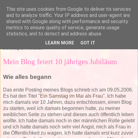
This site uses cookies from Google to deliver its services
and to analyze traffic. Your IP address and user-agent are
shared with Google along with performance and security
metrics to ensure quality of service, generate usage
statistics, and to detect and address abuse.
▼
LEARN MORE
GOT IT
Dienstag, 10. Mai 2016
Mein Blog feiert 10 jähriges Jubiläum
Wie alles begann
Das erste Posting meines Blogs schrieb ich am 09.05.2006.
Es hat den Titel "
Ein Samstag im Mai als Frau
". Ich habe
mich damals vor 10 Jahren, dazu entschlossen, einen Blog
zu starten, weil ich damals begonnen hatte, zu meiner
weiblichen Seite zu stehen und dieses auch öffentlich leben
wollte. Ich habe damals noch in der männlichen Rolle gelebt
und ich hatte damals noch sehr viel Angst, mich als Frau in
die Öffentlichkeit zu wagen. Ich hatte damals erst kurz zuvor