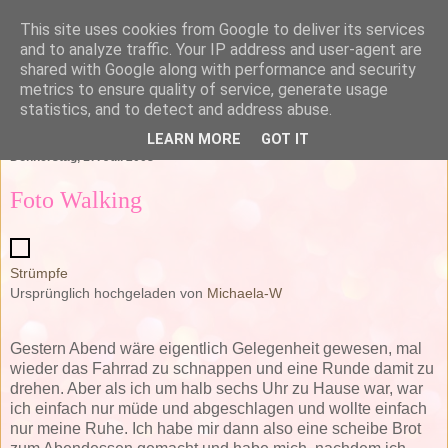
This site uses cookies from Google to deliver its services
and to analyze traffic. Your IP address and user-agent are
shared with Google along with performance and security
metrics to ensure quality of service, generate usage
statistics, and to detect and address abuse.
▼
LEARN MORE
GOT IT
Donnerstag, 17. Juli 2008
Foto Walking
Strümpfe
Ursprünglich hochgeladen von
Michaela-W
Gestern Abend wäre eigentlich Gelegenheit gewesen, mal
wieder das Fahrrad zu schnappen und eine Runde damit zu
drehen. Aber als ich um halb sechs Uhr zu Hause war, war
ich einfach nur müde und abgeschlagen und wollte einfach
nur meine Ruhe. Ich habe mir dann also eine scheibe Brot