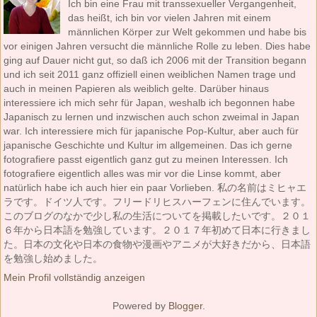
Ich bin eine Frau mit transsexueller Vergangenheit,
das heißt, ich bin vor vielen Jahren mit einem
männlichen Körper zur Welt gekommen und habe bis
vor einigen Jahren versucht die männliche Rolle zu leben. Dies habe
ging auf Dauer nicht gut, so daß ich 2006 mit der Transition begann
und ich seit 2011 ganz offiziell einen weiblichen Namen trage und
auch in meinen Papieren als weiblich gelte. Darüber hinaus
interessiere ich mich sehr für Japan, weshalb ich begonnen habe
Japanisch zu lernen und inzwischen auch schon zweimal in Japan
war. Ich interessiere mich für japanische Pop-Kultur, aber auch für
japanische Geschichte und Kultur im allgemeinen. Das ich gerne
fotografiere passt eigentlich ganz gut zu meinen Interessen. Ich
fotografiere eigentlich alles was mir vor die Linse kommt, aber
natürlich habe ich auch hier ein paar Vorlieben. 私の名前はミヒャエ
ラです。ドイツ人です。フリードリヒスハーフェンに住んでいます。
このブログのなかで少し私の生活についてを掲載したいです。２０１
６年から日本語を勉強しています。２０１７年初めて日本に行きまし
た。日本の文化や日本の食物や漫画やアニメが大好きだから、日本語
を勉強し始めました。
Mein Profil vollständig anzeigen
Powered by
Blogger
.