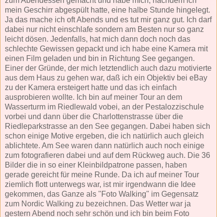
zum Abendessen gemacht und habe mich, nachdem ich
mein Geschirr abgespült hatte, eine halbe Stunde hingelegt.
Ja das mache ich oft Abends und es tut mir ganz gut. Ich darf
dabei nur nicht einschlafe sondern am Besten nur so ganz
leicht dösen. Jedenfalls, hat mich dann doch noch das
schlechte Gewissen gepackt und ich habe eine Kamera mit
einen Film geladen und bin in Richtung See gegangen.
Einer der Gründe, der mich letztendlich auch dazu motivierte
aus dem Haus zu gehen war, daß ich ein Objektiv bei eBay
zu der Kamera ersteigert hatte und das ich einfach
ausprobieren wollte. Ich bin auf meiner Tour an dem
Wasserturm im Riedlewald vobei, an der Pestalozzischule
vorbei und dann über die Charlottenstrasse über die
Riedleparkstrasse an den See gegangen. Dabei haben sich
schon einige Motive ergeben, die ich natürlich auch gleich
ablichtete. Am See waren dann natürlich auch noch einige
zum fotografieren dabei und auf dem Rückweg auch. Die 36
Bilder die in so einer Kleinbildpatrone passen, haben
gerade gereicht für meine Runde. Da ich auf meiner Tour
ziemlich flott unterwegs war, ist mir irgendwann die Idee
gekommen, das Ganze als "Foto Walking" im Gegensatz
zum Nordic Walking zu bezeichnen. Das Wetter war ja
gestern Abend noch sehr schön und ich bin beim Foto