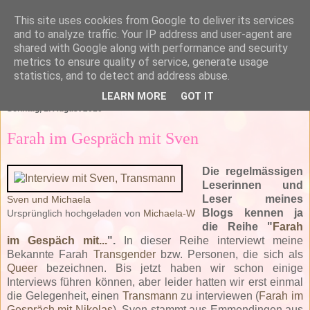
This site uses cookies from Google to deliver its services
and to analyze traffic. Your IP address and user-agent are
shared with Google along with performance and security
metrics to ensure quality of service, generate usage
statistics, and to detect and address abuse.
▼
LEARN MORE
GOT IT
Sonntag, 1. August 2010
Farah im Gespräch mit Sven
Die regelmässigen
Leserinnen und
Leser meines
Sven und Michaela
Blogs kennen ja
Ursprünglich hochgeladen von
Michaela-W
die Reihe "
Farah
im Gespäch mit...
".
In dieser Reihe interviewt meine
Bekannte Farah
Transgender
bzw. Personen, die sich als
Queer
bezeichnen. Bis jetzt haben wir schon einige
Interviews führen können, aber leider hatten wir erst einmal
die Gelegenheit, einen
Transmann
zu interviewen (
Farah im
Gespräch mit Nikolas
). Sven stammt aus Emmendingen aus