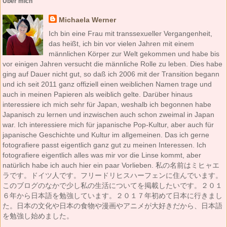
Über mich
Michaela Werner
Ich bin eine Frau mit transsexueller Vergangenheit,
das heißt, ich bin vor vielen Jahren mit einem
männlichen Körper zur Welt gekommen und habe bis
vor einigen Jahren versucht die männliche Rolle zu leben. Dies habe
ging auf Dauer nicht gut, so daß ich 2006 mit der Transition begann
und ich seit 2011 ganz offiziell einen weiblichen Namen trage und
auch in meinen Papieren als weiblich gelte. Darüber hinaus
interessiere ich mich sehr für Japan, weshalb ich begonnen habe
Japanisch zu lernen und inzwischen auch schon zweimal in Japan
war. Ich interessiere mich für japanische Pop-Kultur, aber auch für
japanische Geschichte und Kultur im allgemeinen. Das ich gerne
fotografiere passt eigentlich ganz gut zu meinen Interessen. Ich
fotografiere eigentlich alles was mir vor die Linse kommt, aber
natürlich habe ich auch hier ein paar Vorlieben. 私の名前はミヒャエ
ラです。ドイツ人です。フリードリヒスハーフェンに住んでいます。
このブログのなかで少し私の生活についてを掲載したいです。２０１
６年から日本語を勉強しています。２０１７年初めて日本に行きまし
た。日本の文化や日本の食物や漫画やアニメが大好きだから、日本語
を勉強し始めました。