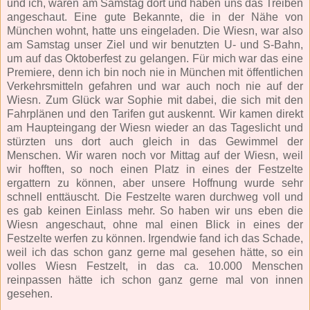
und ich, waren am Samstag dort und haben uns das Treiben
angeschaut. Eine gute Bekannte, die in der Nähe von
München wohnt, hatte uns eingeladen. Die Wiesn, war also
am Samstag unser Ziel und wir benutzten U- und S-Bahn,
um auf das Oktoberfest zu gelangen. Für mich war das eine
Premiere, denn ich bin noch nie in München mit öffentlichen
Verkehrsmitteln gefahren und war auch noch nie auf der
Wiesn. Zum Glück war Sophie mit dabei, die sich mit den
Fahrplänen und den Tarifen gut auskennt. Wir kamen direkt
am Haupteingang der Wiesn wieder an das Tageslicht und
stürzten uns dort auch gleich in das Gewimmel der
Menschen. Wir waren noch vor Mittag auf der Wiesn, weil
wir hofften, so noch einen Platz in eines der Festzelte
ergattern zu können, aber unsere Hoffnung wurde sehr
schnell enttäuscht. Die Festzelte waren durchweg voll und
es gab keinen Einlass mehr. So haben wir uns eben die
Wiesn angeschaut, ohne mal einen Blick in eines der
Festzelte werfen zu können. Irgendwie fand ich das Schade,
weil ich das schon ganz gerne mal gesehen hätte, so ein
volles Wiesn Festzelt, in das ca. 10.000 Menschen
reinpassen hätte ich schon ganz gerne mal von innen
gesehen.