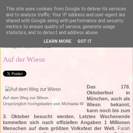
This site uses cookies from Google to deliver its services
and to analyze traffic. Your IP address and user-agent are
shared with Google along with performance and security
metrics to ensure quality of service, generate usage
statistics, and to detect and address abuse.
▼
LEARN MORE
GOT IT
Montag, 26. September 2011
Auf der Wiesn
Das 178.
Oktoberfest in
Auf dem Weg zur Wiesn
München, auch als
Ursprünglich hochgeladen von
Michaela-W
Wiesn bekannt,
kann noch bis zum
3. Oktober besucht werden. Letztes Wochenende
tummelten sich nach offiziellen Angaben 1 Millionen
Menschen auf dem größten Volksfest der Welt.
Farah