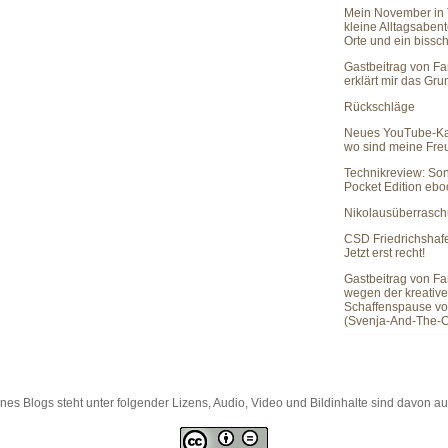
Mein November in 
kleine Alltagsaben
Orte und ein bissc
Gastbeitrag von Fa
erklärt mir das Gr
Rückschläge
Neues YouTube-Ka
wo sind meine Fr
Technikreview: So
Pocket Edition eb
Nikolausüberrasc
CSD Friedrichshaf
Jetzt erst recht!
Gastbeitrag von Fa
wegen der kreativ
Schaffenspause vo
(Svenja-And-The-C
es Blogs steht unter folgender Lizens, Audio, Video und Bildinhalte sind davon