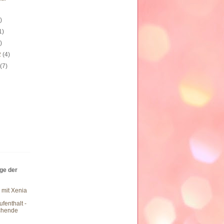
)
1)
)
2
(4)
2
(7)
äge der
 mit Xenia
fenthalt -
chende