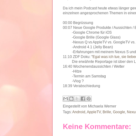
Da ich mein Podcast heute etwas länger gew
einzelnen angesprochenen Themen in einer
00:00 Begrüssung
00:07 Neue Google Produkte / Aussichten / 
-Google Chrome für iOS
-Google Brille (Google Glass)
-Nexus Q vs AppleTV vs. GoogleTV vs.
-Android 4.1 (Jelly Bean)
-Erfahrungen mit meinem Nexus S und A
11:10 ZDF Doku: "
Egal was ich tue, sie liebe
Die erwähnte Reportage ist über den Lin
16:40 Wochenendaussichten / Wetter
-Hitze
-Termin am Samstag
-Vlog ?
18:39 Verabschiedung
Eingestellt von
Michaela Werner
Tags:
Android
,
AppleTV
,
Brille
,
Google
,
Nexu
Keine Kommentare: