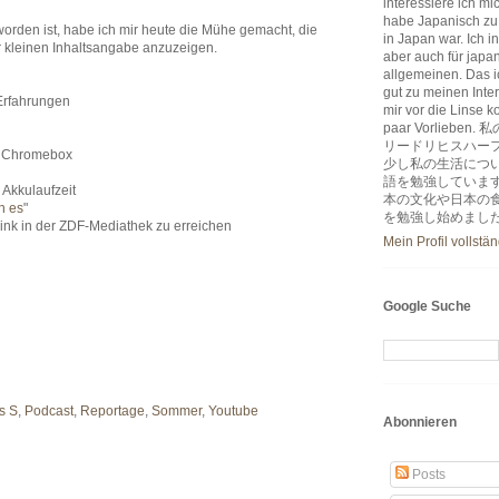
interessiere ich m
habe Japanisch zu
orden ist, habe ich mir heute die Mühe gemacht, die
in Japan war. Ich i
 kleinen Inhaltsangabe anzuzeigen.
aber auch für japa
allgemeinen. Das ic
gut zu meinen Inter
Erfahrungen
mir vor die Linse k
paar Vorlie
リードリヒスハー
 Chromebox
少し私の生活につ
語を勉強していま
kkulaufzeit
本の文化や日本の
n es
"
を勉強し始めまし
k in der ZDF-Mediathek zu erreichen
Mein Profil vollstä
Google Suche
s S
,
Podcast
,
Reportage
,
Sommer
,
Youtube
Abonnieren
Posts