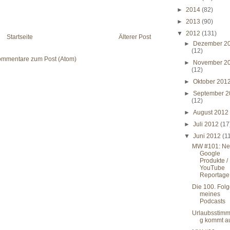
►
2014
(82)
►
2013
(90)
▼
2012
(131)
Startseite
Älterer Post
►
Dezember 2
(12)
mmentare zum Post (Atom)
►
November 2
(12)
►
Oktober 201
►
September 2
(12)
►
August 201
►
Juli 2012
(17
▼
Juni 2012
(1
MW #101: N
Google
Produkte /
YouTube
Reportage 
Die 100. Fol
meines
Podcasts
Urlaubsstim
g kommt a