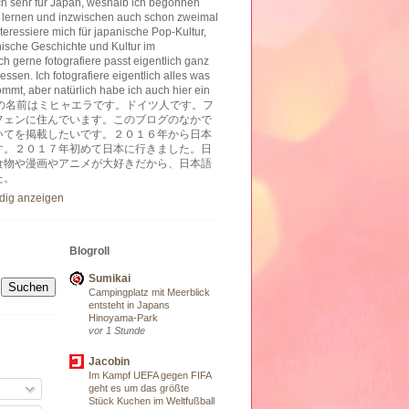
ich sehr für Japan, weshalb ich begonnen
 lernen und inzwischen auch schon zweimal
nteressiere mich für japanische Pop-Kultur,
nische Geschichte und Kultur im
h gerne fotografiere passt eigentlich ganz
essen. Ich fotografiere eigentlich alles was
ommt, aber natürlich habe ich auch hier ein
ben. 私の名前はミヒャエラです。ドイツ人です。フ
フェンに住んでいます。このブログのなかで
いてを掲載したいです。２０１６年から日本
す。２０１７年初めて日本に行きました。日
食物や漫画やアニメが大好きだから、日本語
た。
ndig anzeigen
Blogroll
Sumikai
Campingplatz mit Meerblick
entsteht in Japans
Hinoyama-Park
vor 1 Stunde
Jacobin
Im Kampf UEFA gegen FIFA
geht es um das größte
Stück Kuchen im Weltfußball