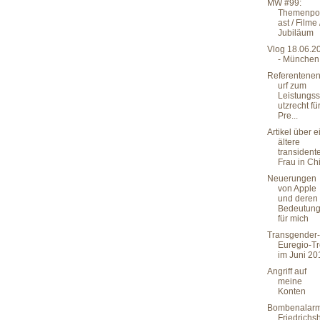
MW #99:
Themenpo
ast / Filme 
Jubiläum
Vlog 18.06.2
- München
Referentene
urf zum
Leistungs
utzrecht fü
Pre...
Artikel über e
ältere
transident
Frau in Ch
Neuerungen
von Apple
und deren
Bedeutun
für mich
Transgender-
Euregio-Tr
im Juni 20
Angriff auf
meine
Konten
Bombenalarm
Friedrichs