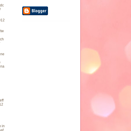
dc
/
012
ntw
sch
r
ine
e
ina
g
eff
12
 in
haf