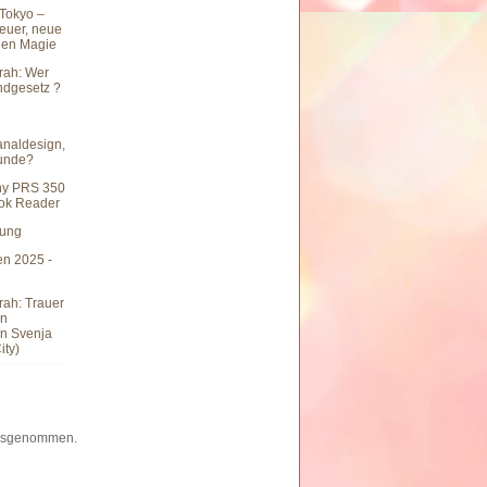
Tokyo –
teuer, neue
hen Magie
rah: Wer
undgesetz ?
naldesign,
eunde?
ny PRS 350
ook Reader
hung
en 2025 -
rah: Trauer
en
n Svenja
ity)
 ausgenommen.