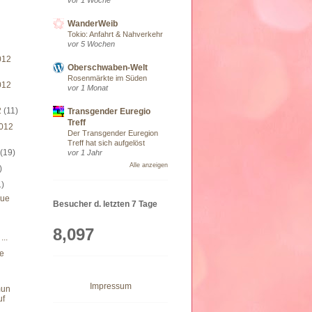
WanderWeib
Tokio: Anfahrt & Nahverkehr
vor 5 Wochen
012
Oberschwaben-Welt
Rosenmärkte im Süden
012
vor 1 Monat
2
(11)
Transgender Euregio
Treff
012
Der Transgender Euregion
Treff hat sich aufgelöst
2
(19)
vor 1 Jahr
Alle anzeigen
)
1)
eue
Besucher d. letzten 7 Tage
8,097
...
ge
Impressum
mun
uf