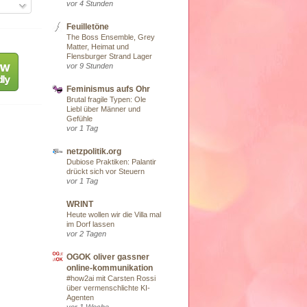
vor 4 Stunden
Feuilletöne
The Boss Ensemble, Grey
Matter, Heimat und
Flensburger Strand Lager
vor 9 Stunden
Feminismus aufs Ohr
Brutal fragile Typen: Ole
Liebl über Männer und
Gefühle
vor 1 Tag
netzpolitik.org
Dubiose Praktiken: Palantir
drückt sich vor Steuern
vor 1 Tag
WRINT
Heute wollen wir die Villa mal
im Dorf lassen
vor 2 Tagen
OGOK oliver gassner
online-kommunikation
#how2ai mit Carsten Rossi
über vermenschlichte KI-
Agenten
vor 1 Woche