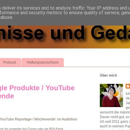
deliver its services and to analyze traffic. Your IP address and
formance and security metrics to ensure quality of service, ge
 abuse.
Podcast
Haftungsausschluss
Über mich
le Produkte / YouTube
Ic
ende
Ve
Ja
ge
versucht die männl
Dauer nicht gut, s
 / YouTube Reportage / Wochenende’ on Audioboo
ich seit 2011 ganz 
auch in meinen Pap
re ihn entweder bei
iTunes
oder als
RSS-Feed
.