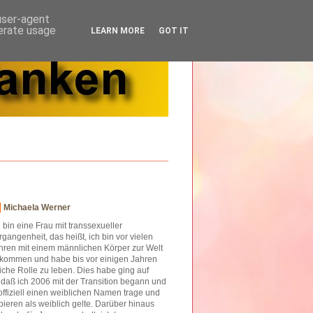
 user-agent
nerate usage
LEARN MORE
GOT IT
Michaela Werner
h bin eine Frau mit transsexueller
rgangenheit, das heißt, ich bin vor vielen
hren mit einem männlichen Körper zur Welt
kommen und habe bis vor einigen Jahren
iche Rolle zu leben. Dies habe ging auf
o daß ich 2006 mit der Transition begann und
offiziell einen weiblichen Namen trage und
ieren als weiblich gelte. Darüber hinaus