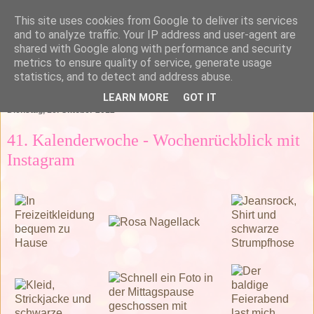
This site uses cookies from Google to deliver its services
and to analyze traffic. Your IP address and user-agent are
shared with Google along with performance and security
metrics to ensure quality of service, generate usage
statistics, and to detect and address abuse.
▼
LEARN MORE
GOT IT
Dienstag, 16. Oktober 2012
41. Kalenderwoche - Wochenrückblick mit
Instagram