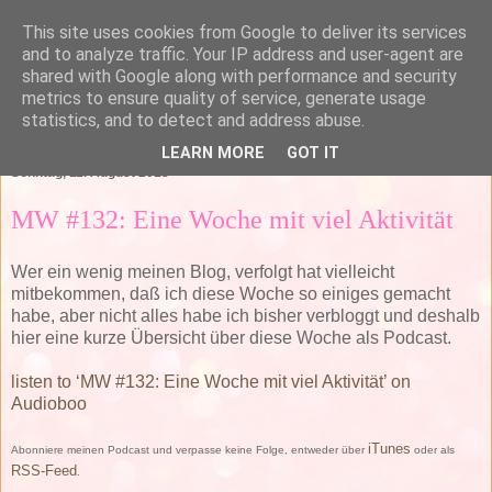
This site uses cookies from Google to deliver its services
and to analyze traffic. Your IP address and user-agent are
shared with Google along with performance and security
metrics to ensure quality of service, generate usage
statistics, and to detect and address abuse.
▼
LEARN MORE
GOT IT
Sonntag, 11. August 2013
MW #132: Eine Woche mit viel Aktivität
Wer ein wenig meinen Blog, verfolgt hat vielleicht
mitbekommen, daß ich diese Woche so einiges gemacht
habe, aber nicht alles habe ich bisher verbloggt und deshalb
hier eine kurze Übersicht über diese Woche als Podcast.
listen to ‘MW #132: Eine Woche mit viel Aktivität’ on
Audioboo
iTunes
Abonniere meinen Podcast und verpasse keine Folge, entweder über
oder als
RSS-Feed
.