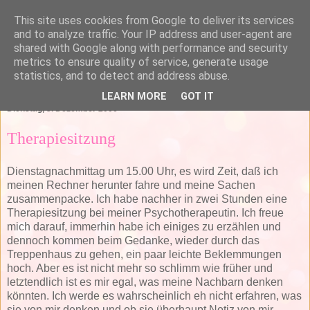
This site uses cookies from Google to deliver its services
and to analyze traffic. Your IP address and user-agent are
shared with Google along with performance and security
metrics to ensure quality of service, generate usage
statistics, and to detect and address abuse.
▼
LEARN MORE
GOT IT
Dienstag, 5. Dezember 2006
Therapiesitzung
Dienstagnachmittag um 15.00 Uhr, es wird Zeit, daß ich
meinen Rechner herunter fahre und meine Sachen
zusammenpacke. Ich habe nachher in zwei Stunden eine
Therapiesitzung bei meiner Psychotherapeutin. Ich freue
mich darauf, immerhin habe ich einiges zu erzählen und
dennoch kommen beim Gedanke, wieder durch das
Treppenhaus zu gehen, ein paar leichte Beklemmungen
hoch. Aber es ist nicht mehr so schlimm wie früher und
letztendlich ist es mir egal, was meine Nachbarn denken
könnten. Ich werde es wahrscheinlich eh nicht erfahren, was
sie von mir denken und ob sie überhaupt Notiz von mir