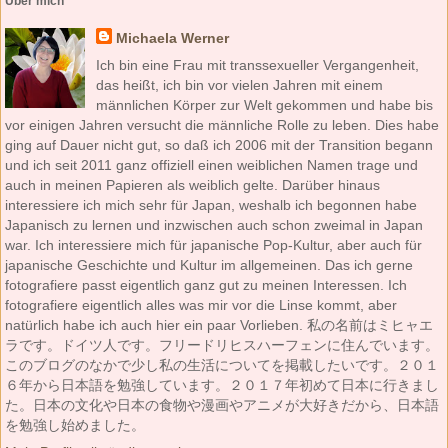
Über mich
Michaela Werner
Ich bin eine Frau mit transsexueller Vergangenheit,
das heißt, ich bin vor vielen Jahren mit einem
männlichen Körper zur Welt gekommen und habe bis
vor einigen Jahren versucht die männliche Rolle zu leben. Dies habe
ging auf Dauer nicht gut, so daß ich 2006 mit der Transition begann
und ich seit 2011 ganz offiziell einen weiblichen Namen trage und
auch in meinen Papieren als weiblich gelte. Darüber hinaus
interessiere ich mich sehr für Japan, weshalb ich begonnen habe
Japanisch zu lernen und inzwischen auch schon zweimal in Japan
war. Ich interessiere mich für japanische Pop-Kultur, aber auch für
japanische Geschichte und Kultur im allgemeinen. Das ich gerne
fotografiere passt eigentlich ganz gut zu meinen Interessen. Ich
fotografiere eigentlich alles was mir vor die Linse kommt, aber
natürlich habe ich auch hier ein paar Vorlieben. 私の名前はミヒャエ
ラです。ドイツ人です。フリードリヒスハーフェンに住んでいます。
このブログのなかで少し私の生活についてを掲載したいです。２０１
６年から日本語を勉強しています。２０１７年初めて日本に行きまし
た。日本の文化や日本の食物や漫画やアニメが大好きだから、日本語
を勉強し始めました。