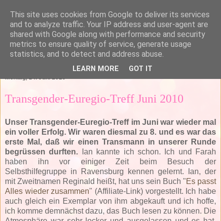
This site uses cookies from Google to deliver its services
and to analyze traffic. Your IP address and user-agent are
shared with Google along with performance and security
metrics to ensure quality of service, generate usage
statistics, and to detect and address abuse.
▼
LEARN MORE
GOT IT
Montag, 14. Juni 2010
Transgender-Euregio-Treff Juni 2010
Unser Transgender-Euregio-Treff im Juni war wieder mal
ein voller Erfolg. Wir waren diesmal zu 8. und es war das
erste Mal, daß wir einen Transmann in unserer Runde
begrüssen durften.
Ian kannte ich schon. Ich und Farah
haben ihn vor einiger Zeit beim Besuch der
Selbsthilfegruppe in Ravensburg kennen gelernt. Ian, der
mit Zweitnamen Reginald heißt, hat uns sein Buch "
Es passt
Alles wieder zusammen
" (Affiliate-Link) vorgestellt. Ich habe
auch gleich ein Exemplar von ihm abgekauft und ich hoffe,
ich komme demnächst dazu, das Buch lesen zu können. Die
Atmosphäre war sehr locker und ausgelassen und es hat,