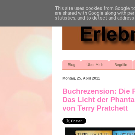
This site uses cookies from Google to 
are shared with Google along with per
statistics, and to detect and address
Blog
Über Mich
Begriffe
Montag, 25. April 2011
Buchrezension: Die F
Das Licht der Phanta
von Terry Pratchett