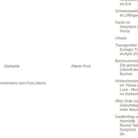
ob Eck
Schwarzwald
rk Löffinge
Farah im
Gespräch 
Xenia
Urlaub
Transgender-
Euregio-Tr
im April 2
Buchrezensio
Die grosse
Startseite
Älterer Post
Zukunft de
Buches
Hörbuchreze
mmentare zum Post (Atom)
on: Flavia
Luce - Mo
im Gurkenb
Alles Gute z
Geburtsta
liebe Mau
Gastbeitrag 
Henriette:
Round Tab
Gespräch
üb...