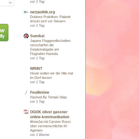
vor 1 Tag
netzpolitik.org
Dubiose Praktiken: Palantir
drückt sich vor Steuern
vor 1 Tag
Sumikai
Japans Fluggesellschaften
verschärfen die
Gepäckabgabe am
Flughafen Haneda
vor 1 Tag
WRINT
Heute wollen wir die Villa mal
im Dorf lassen
vor 1 Tag
Feuilletöne
Hacked By Tempix 0day
vor 1 Tag
OGOK oliver gassner
online-kommunikation
#how2ai mit Carsten Rossi
über vermenschlichte KI-
Agenten
vor 1 Woche