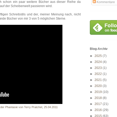
ch schon ein paar weitere Bücher aus dieser Reihe da
Kommentare
auf der Scheibenwelt passieren wird.
igen Schreibstils und der, meiner Meinung nach, nicht
de Bücher von mir 3 von 5 möglichen Sterne.
Blog-Archiv
►
2025
(7)
►
2024
(4)
►
2023
(1)
►
2022
(1)
►
2021
(5)
►
2020
(3)
►
2019
(10)
►
2018
(8)
►
2017
(21)
 der Phantasie von Terry Pratchet, 25.04.2011
►
2016
(29)
►
2015
(63)