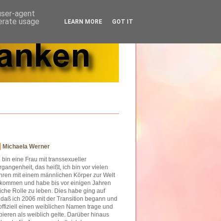
 user-agent
nerate usage
LEARN MORE
GOT IT
Michaela Werner
h bin eine Frau mit transsexueller
rgangenheit, das heißt, ich bin vor vielen
hren mit einem männlichen Körper zur Welt
kommen und habe bis vor einigen Jahren
iche Rolle zu leben. Dies habe ging auf
o daß ich 2006 mit der Transition begann und
offiziell einen weiblichen Namen trage und
ieren als weiblich gelte. Darüber hinaus