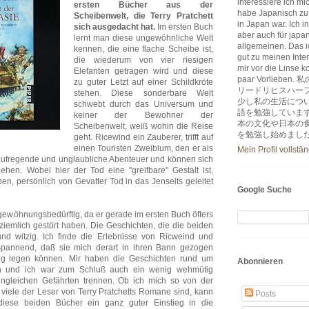
interessiere ich m
ersten Bücher aus der
habe Japanisch zu
Scheibenwelt, die Terry Pratchett
in Japan war. Ich i
sich ausgedacht hat.
Im ersten Buch
aber auch für japa
lernt man diese ungewöhnliche Welt
allgemeinen. Das ic
kennen, die eine flache Scheibe ist,
gut zu meinen Inter
die wiederum von vier riesigen
mir vor die Linse k
Elefanten getragen wird und diese
paar Vorlie
zu guter Letzt auf einer Schildkröte
リードリヒスハー
stehen. Diese sonderbare Welt
少し私の生活につ
schwebt durch das Universum und
語を勉強していま
keiner der Bewohner der
本の文化や日本の
Scheibenwelt, weiß wohin die Reise
を勉強し始めまし
geht. Ricewind ein Zauberer, trifft auf
einen Touristen Zweiblum, den er als
Mein Profil vollstä
le aufregende und unglaubliche Abenteuer und können sich
en. Wobei hier der Tod eine "greifbare" Gestalt ist,
ben, persönlich von Gevatter Tod in das Jenseits geleitet
Google Suche
s gewöhnungsbedürftig, da er gerade im ersten Buch öfters
 ziemlich gestört haben. Die Geschichten, die die beiden
und witzig. Ich finde die Erlebnisse von Ricweind und
spannend, daß sie mich derart in ihren Bann gezogen
weg legen können. Mir haben die Geschichten rund um
Abonnieren
en und ich war zum Schluß auch ein wenig wehmütig
ungleichen Gefährten trennen. Ob ich mich so von der
viele der Leser von Terry Pratchetts Romane sind, kann
Posts
diese beiden Bücher ein ganz guter Einstieg in die