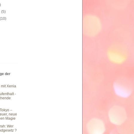
)
1
(5)
(10)
äge der
 mit Xenia
fenthalt -
chende
Tokyo –
teuer, neue
hen Magie
rah: Wer
undgesetz ?