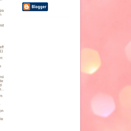
pa
n
mit
eff
011
n:
s
nsi
 de
rd
...
um
g
s
von
le