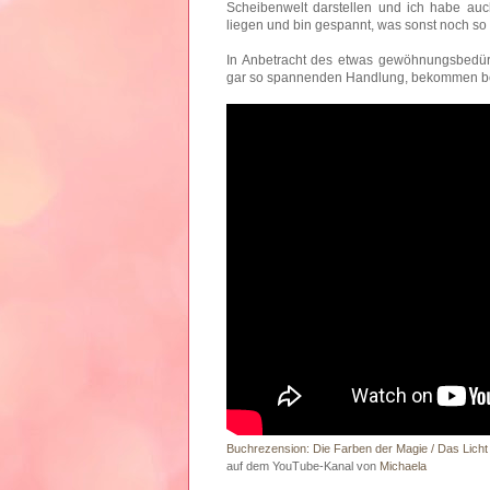
Scheibenwelt darstellen und ich habe au
liegen und bin gespannt, was sonst noch so 
In Anbetracht des etwas gewöhnungsbedürft
gar so spannenden Handlung, bekommen bei
Buchrezension: Die Farben der Magie / Das Licht
auf dem YouTube-Kanal von
Michaela