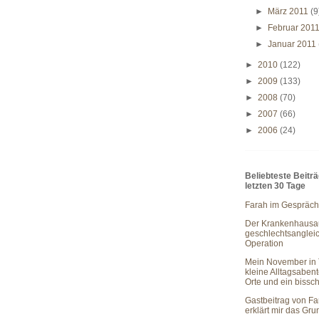
►
März 2011
(9
►
Februar 201
►
Januar 2011
►
2010
(122)
►
2009
(133)
►
2008
(70)
►
2007
(66)
►
2006
(24)
Beliebteste Beitr
letzten 30 Tage
Farah im Gespräch
Der Krankenhausau
geschlechtsanglei
Operation
Mein November in 
kleine Alltagsaben
Orte und ein bissc
Gastbeitrag von Fa
erklärt mir das Gr