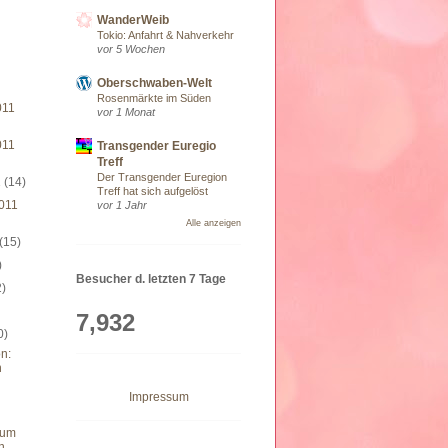
WanderWeib
Tokio: Anfahrt & Nahverkehr
vor 5 Wochen
Oberschwaben-Welt
Rosenmärkte im Süden
011
vor 1 Monat
011
Transgender Euregio
Treff
Der Transgender Euregion
1
(14)
Treff hat sich aufgelöst
011
vor 1 Jahr
Alle anzeigen
(15)
)
Besucher d. letzten 7 Tage
2)
7,932
0)
n:
n
Impressum
eum
n