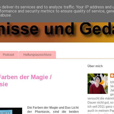
deliver its services and to analyze traffic. Your IP address and
formance and security metrics to ensure quality of service, ge
 abuse.
Podcast
Haftungsausschluss
Über mich
arben der Magie /
Ic
sie
Ve
Ja
ge
versucht die männl
Dauer nicht gut, s
ich seit 2011 ganz 
Die Farben der Magie und Das Licht
auch in meinen Pap
der Phantasie, sind die beiden