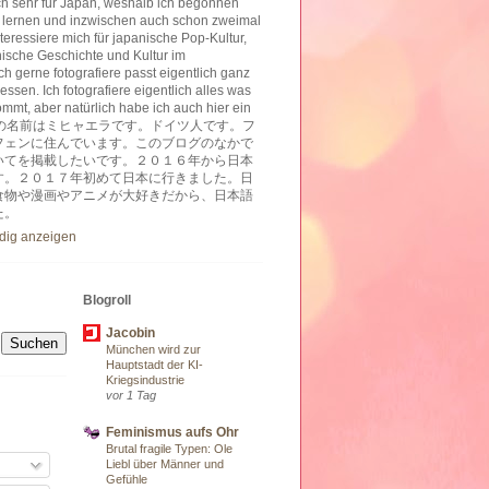
ich sehr für Japan, weshalb ich begonnen
 lernen und inzwischen auch schon zweimal
nteressiere mich für japanische Pop-Kultur,
nische Geschichte und Kultur im
h gerne fotografiere passt eigentlich ganz
essen. Ich fotografiere eigentlich alles was
ommt, aber natürlich habe ich auch hier ein
ben. 私の名前はミヒャエラです。ドイツ人です。フ
フェンに住んでいます。このブログのなかで
いてを掲載したいです。２０１６年から日本
す。２０１７年初めて日本に行きました。日
食物や漫画やアニメが大好きだから、日本語
た。
ndig anzeigen
Blogroll
Jacobin
München wird zur
Hauptstadt der KI-
Kriegsindustrie
vor 1 Tag
Feminismus aufs Ohr
Brutal fragile Typen: Ole
Liebl über Männer und
Gefühle