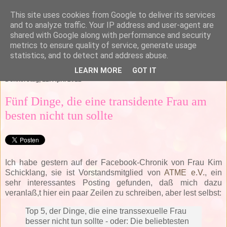
This site uses cookies from Google to deliver its services
and to analyze traffic. Your IP address and user-agent are
shared with Google along with performance and security
metrics to ensure quality of service, generate usage
statistics, and to detect and address abuse.
▼
LEARN MORE
GOT IT
Donnerstag, 12. April 2012
Fünf Dinge, die eine transidente Frau am
besten nicht tun sollte
Ich habe gestern auf der Facebook-Chronik von Frau Kim
Schicklang, sie ist Vorstandsmitglied von
ATME e.V.
, ein
sehr interessantes Posting gefunden, daß mich dazu
veranlaß,t hier ein paar Zeilen zu schreiben, aber lest selbst:
Top 5, der Dinge, die eine transsexuelle Frau
besser nicht tun sollte - oder: Die beliebtesten