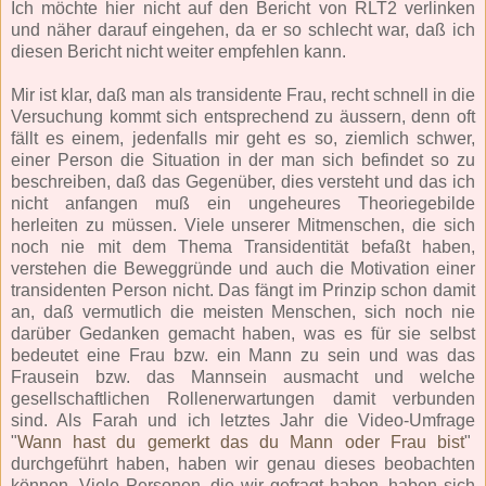
Ich möchte hier nicht auf den Bericht von RLT2 verlinken
und näher darauf eingehen, da er so schlecht war, daß ich
diesen Bericht nicht weiter empfehlen kann.
Mir ist klar, daß man als transidente Frau, recht schnell in die
Versuchung kommt sich entsprechend zu äussern, denn oft
fällt es einem, jedenfalls mir geht es so, ziemlich schwer,
einer Person die Situation in der man sich befindet so zu
beschreiben, daß das Gegenüber, dies versteht und das ich
nicht anfangen muß ein ungeheures Theoriegebilde
herleiten zu müssen. Viele unserer Mitmenschen, die sich
noch nie mit dem Thema Transidentität befaßt haben,
verstehen die Beweggründe und auch die Motivation einer
transidenten Person nicht. Das fängt im Prinzip schon damit
an, daß vermutlich die meisten Menschen, sich noch nie
darüber Gedanken gemacht haben, was es für sie selbst
bedeutet eine Frau bzw. ein Mann zu sein und was das
Frausein bzw. das Mannsein ausmacht und welche
gesellschaftlichen Rollenerwartungen damit verbunden
sind. Als Farah und ich letztes Jahr die Video-Umfrage
"
Wann hast du gemerkt das du Mann oder Frau bist
"
durchgeführt haben, haben wir genau dieses beobachten
können. Viele Personen, die wir gefragt haben, haben sich