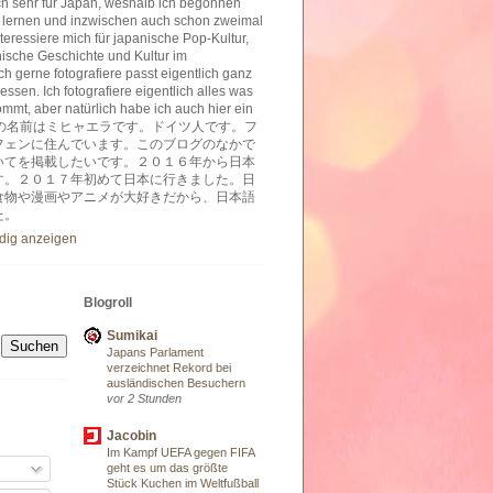
ich sehr für Japan, weshalb ich begonnen
 lernen und inzwischen auch schon zweimal
nteressiere mich für japanische Pop-Kultur,
nische Geschichte und Kultur im
h gerne fotografiere passt eigentlich ganz
essen. Ich fotografiere eigentlich alles was
ommt, aber natürlich habe ich auch hier ein
ben. 私の名前はミヒャエラです。ドイツ人です。フ
フェンに住んでいます。このブログのなかで
いてを掲載したいです。２０１６年から日本
す。２０１７年初めて日本に行きました。日
食物や漫画やアニメが大好きだから、日本語
た。
ndig anzeigen
Blogroll
Sumikai
Japans Parlament
verzeichnet Rekord bei
ausländischen Besuchern
vor 2 Stunden
Jacobin
Im Kampf UEFA gegen FIFA
geht es um das größte
Stück Kuchen im Weltfußball