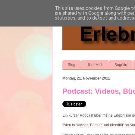
This site uses cookies from Google to 
are shared with Google along with per
statistics, and to detect and address
Blog
Über Mich
Begriffe
Montag, 21. November 2011
Podcast: Videos, Büc
Ein kurzer Podcast über meine Erlebnisse de
listen to ‘Videos, Bücher und Identität’ on A
Verpasse keine Folge und abonniere meinen
Podcas