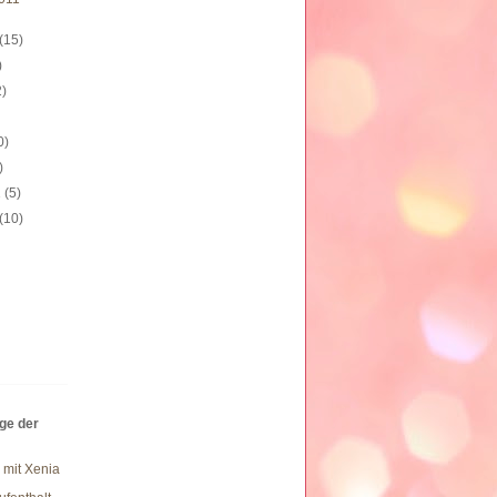
(15)
)
2)
0)
)
1
(5)
(10)
äge der
 mit Xenia