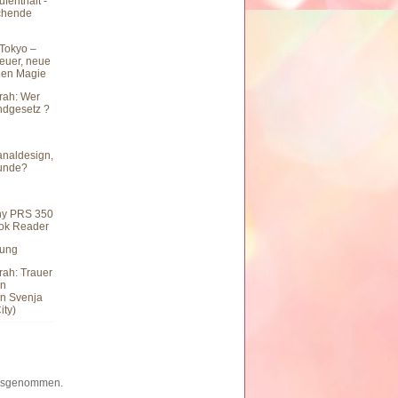
fenthalt -
chende
Tokyo –
teuer, neue
hen Magie
rah: Wer
undgesetz ?
naldesign,
eunde?
ny PRS 350
ook Reader
hung
rah: Trauer
en
n Svenja
ity)
 ausgenommen.