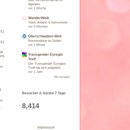
Agenten
vor 1 Woche
WanderWeib
Tokio: Anfahrt & Nahverkehr
vor 5 Wochen
011
Oberschwaben-Welt
Rosenmärkte im Süden
011
vor 1 Monat
ar
Transgender Euregio
ahs
Treff
Der Transgender Euregion
es
Treff hat sich aufgelöst
vor 1 Jahr
Alle anzeigen
d
Besucher d. letzten 7 Tage
n:
8,414
"
Impressum