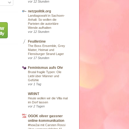
vor 12 Stunden
netzpolitik.org
Landtagswahl in Sachsen-
Anhalt: So wollen die
Parteien die autoritäre
Wende aufhalten
vor 12 Stunden
Feuilletöne
The Boss Ensemble, Grey
Matter, Heimat und
Flensburger Strand Lager
vor 17 Stunden
Feminismus aufs Ohr
Brutal fragile Typen: Ole
Liebl über Männer und
Gefühle
vor 1 Tag
WRINT
Heute wollen wir die Villa mal
im Dorf lassen
vor 2 Tagen
OGOK oliver gassner
online-kommunikation
#how2ai mit Carsten Rossi
über vermenschlichte KI-