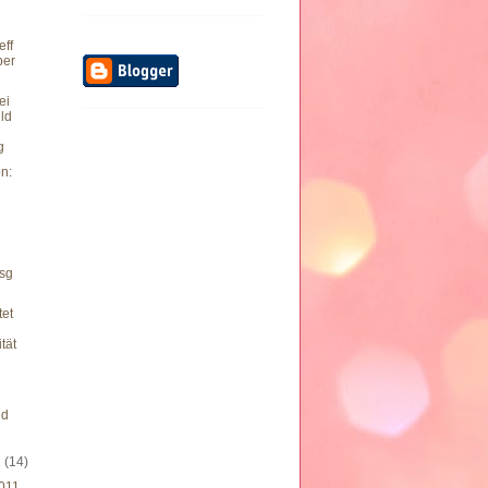
eff
ber
ei
ld
g
n:
sg
n
tet
tät
u
nd
1
(14)
011