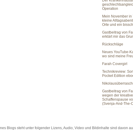
Der Krankenhausau
geschlechtsanglei
Operation
Mein November in 
kleine Alltagsaben
Orte und ein bissc
Gastbeitrag von Fa
erklärt mir das Gr
Rückschläge
Neues YouTube-Ka
wo sind meine Fr
Farah Covergirl
Technikreview: So
Pocket Edition eb
Nikolausüberrasc
Gastbeitrag von Fa
wegen der kreativ
Schaffenspause vo
(Svenja-And-The-C
es Blogs steht unter folgender Lizens, Audio, Video und Bildinhalte sind davon