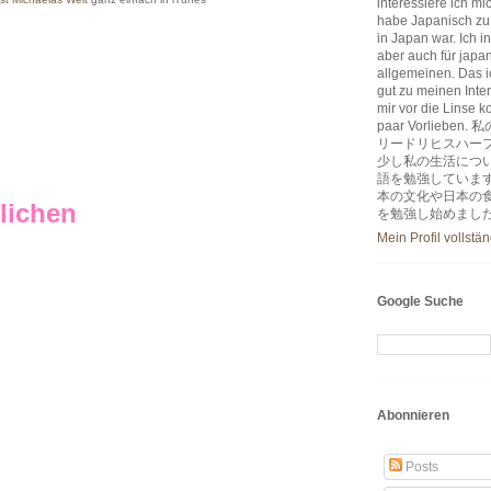
interessiere ich m
habe Japanisch zu
in Japan war. Ich i
aber auch für japa
allgemeinen. Das ic
gut zu meinen Inter
mir vor die Linse k
paar Vorlie
リードリヒスハー
少し私の生活につ
語を勉強していま
本の文化や日本の
lichen
を勉強し始めまし
Mein Profil vollstä
Google Suche
Abonnieren
Posts