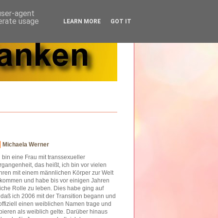
 user-agent
nerate usage
LEARN MORE
GOT IT
Michaela Werner
h bin eine Frau mit transsexueller
rgangenheit, das heißt, ich bin vor vielen
hren mit einem männlichen Körper zur Welt
kommen und habe bis vor einigen Jahren
iche Rolle zu leben. Dies habe ging auf
o daß ich 2006 mit der Transition begann und
offiziell einen weiblichen Namen trage und
ieren als weiblich gelte. Darüber hinaus