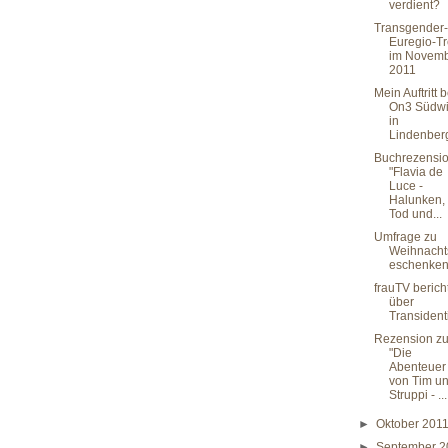
verdient?
Transgender-
Euregio-Tr
im Novem
2011
Mein Auftritt b
On3 Südwi
in
Lindenber
Buchrezensio
"Flavia de
Luce -
Halunken,
Tod und...
Umfrage zu
Weihnacht
eschenke
frauTV berich
über
Transidenti
Rezension z
"Die
Abenteuer
von Tim u
Struppi - ...
►
Oktober 201
►
September 2