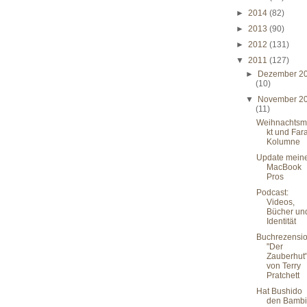
►
2014
(82)
►
2013
(90)
►
2012
(131)
▼
2011
(127)
►
Dezember 2
(10)
▼
November 2
(11)
Weihnachtsm
kt und Far
Kolumne
Update mein
MacBook
Pros
Podcast:
Videos,
Bücher un
Identität
Buchrezensio
"Der
Zauberhut
von Terry
Pratchett
Hat Bushido
den Bambi