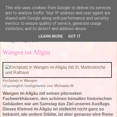
This site uses cookies from Google to deliver its services
and to analyze traffic. Your IP address and user-agent are
shared with Google along with performance and security
metrics to ensure quality of service, generate usage
statistics, and to detect and address abuse.
▼
LEARN MORE
GOT IT
Montag, 24. August 2009
Wangen im Allgäu
Kirchplatz in Wangen
Ursprünglich hochgeladen von
Michaela-W
Wangen im Allgäu
mit seinen pitoresken
Fachwerkhäusern, den schönen bemalten historischen
Gebäuden war am Samstag das Ziel unseres Ausflugs.
Dieses Kleinod im Allgäu ist vielleicht nicht ganz so
bekannt, wie andere Städte, ist aber genauso eine Reise