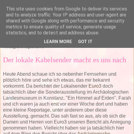
This site uses cookies from Google to deliver its services
and to analyze traffic. Your IP address and user-agent are
shared with Google along with performance and security
metrics to ensure quality of service, generate usage
statistics, and to detect and address abuse.
▼
LEARN MORE
GOT IT
Freitag, 14. August 2009
Der lokale Kabelsender macht es uns nach
Heute Abend schaue ich so nebenher Fernsehen und
plötzlich höre und sehe ich etwas, das mir bekannt
vorkommt. Da berichtet der Lokalsender
Euro3
doch
tatsächlich über die Sonderausstellung im Archäologischen
Landesmuseum in Konstanz, "Ein Himmel auf Erden". Farah
und ich waren ja auch erst vor einer Woche dort und haben
eine kleine Reportage, unter anderem über diese
Ausstellung, gemacht. Das sah fast so aus, als ob sich die
Damen und Herren von Euro3 unseren Bericht als Anregung
genommen haben. Vielleicht haben sie ja tatsächlich hier
auf dem Blog den Bericht über das
Archäologische