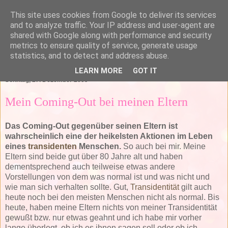
This site uses cookies from Google to deliver its services
and to analyze traffic. Your IP address and user-agent are
shared with Google along with performance and security
metrics to ensure quality of service, generate usage
statistics, and to detect and address abuse.
▼
LEARN MORE
GOT IT
Sonntag, 27. Dezember 2009
Mein Coming-Out bei meinen Eltern
Das Coming-Out gegenüber seinen Eltern ist
wahrscheinlich eine der heikelsten Aktionen im Leben
eines
transidenten
Menschen.
So auch bei mir. Meine
Eltern sind beide gut über 80 Jahre alt und haben
dementsprechend auch teilweise etwas andere
Vorstellungen von dem was normal ist und was nicht und
wie man sich verhalten sollte. Gut,
Transidentität
gilt auch
heute noch bei den meisten Menschen nicht als normal. Bis
heute, haben meine Eltern nichts von meiner Transidentität
gewußt bzw. nur etwas geahnt und ich habe mir vorher
lange überlegt, ob ich es ihnen sagen soll oder ob ich