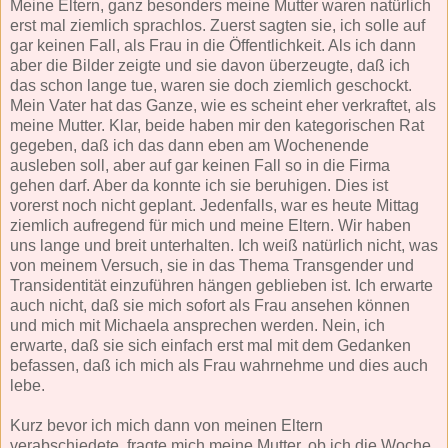
Meine Eltern, ganz besonders meine Mutter waren natürlich
erst mal ziemlich sprachlos. Zuerst sagten sie, ich solle auf
gar keinen Fall, als Frau in die Öffentlichkeit. Als ich dann
aber die Bilder zeigte und sie davon überzeugte, daß ich
das schon lange tue, waren sie doch ziemlich geschockt.
Mein Vater hat das Ganze, wie es scheint eher verkraftet, als
meine Mutter. Klar, beide haben mir den kategorischen Rat
gegeben, daß ich das dann eben am Wochenende
ausleben soll, aber auf gar keinen Fall so in die Firma
gehen darf. Aber da konnte ich sie beruhigen. Dies ist
vorerst noch nicht geplant. Jedenfalls, war es heute Mittag
ziemlich aufregend für mich und meine Eltern. Wir haben
uns lange und breit unterhalten. Ich weiß natürlich nicht, was
von meinem Versuch, sie in das Thema Transgender und
Transidentität einzuführen hängen geblieben ist. Ich erwarte
auch nicht, daß sie mich sofort als Frau ansehen können
und mich mit Michaela ansprechen werden. Nein, ich
erwarte, daß sie sich einfach erst mal mit dem Gedanken
befassen, daß ich mich als Frau wahrnehme und dies auch
lebe.
Kurz bevor ich mich dann von meinen Eltern
verabschiedete, fragte mich meine Mutter, ob ich die Woche