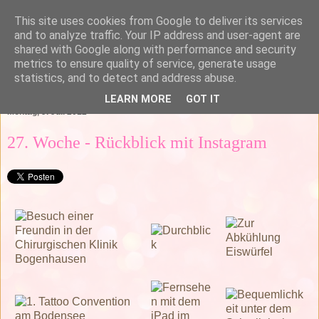
This site uses cookies from Google to deliver its services
and to analyze traffic. Your IP address and user-agent are
shared with Google along with performance and security
metrics to ensure quality of service, generate usage
statistics, and to detect and address abuse.
▼
LEARN MORE
GOT IT
Montag, 9. Juli 2012
27. Woche - Rückblick mit Instagram