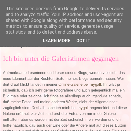
This site uses cookies from Google to deliver its services
and to analyze traffic. Your IP address and user-agent are
shared with Google along with performance and security
metrics to ensure quality of service, generate usage
statistics, and to detect and address abuse.
▼
LEARN MORE
GOT IT
Donnerstag, 25. Juni 2009
Ich bin unter die Galeristinnen gegangen
Aufmerksame Leserinnen und Leser dieses Blogs, werden vielleicht das
neue Element auf der Rechten Seite meines Blogs bemerkt haben. Wer
dort drauf klickt landet in meiner
Online-Galerie bei mygall
. Ihr wißt ja
sicherlich, daß ich sehr gerne fotografiere und auch gelegentlich mal ein
Bild male oder zeichne. Ich finde es allerdings auch irgendwie schade,
daß meine Fotos und meine anderen Werke, nicht der Allgemeinheit
zugänglich sind. Deshalb habe ich mich bei
mygall
angemeldet und diese
Galerie eröffnet. Zur Zeit sind erst drei Fotos von mir in der Galerie
enthalten, aber es werden mit der Zeit sicherlich mehr werden und ich
hoffe natürlich, daß auch der Eine oder die Andere mal auf dieses Button