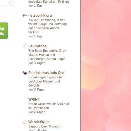
doppelten Kampf um Freiheit
vor 1 Tag
netzpolitik.org
KW 32: Die Woche, in der
wir mit Sorge und Hoffnung
nach Sachsen-Anhalt
blickten
vor 1 Tag
Feuilletöne
The Boss Ensemble, Grey
Matter, Heimat und
Flensburger Strand Lager
vor 3 Tagen
Feminismus aufs Ohr
Brutal fragile Typen: Ole
Liebl über Männer und
Gefühle
vor 3 Tagen
WRINT
Heute wollen wir die Villa mal
im Dorf lassen
vor 4 Tagen
WanderWeib
Sapporo Beer Museum
vor 1 Woche