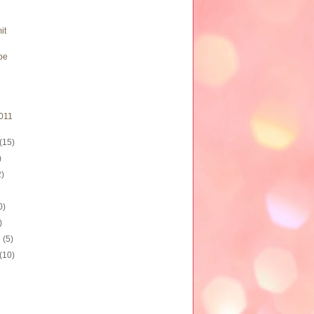
it
be
011
(15)
)
2)
0)
)
1
(5)
(10)