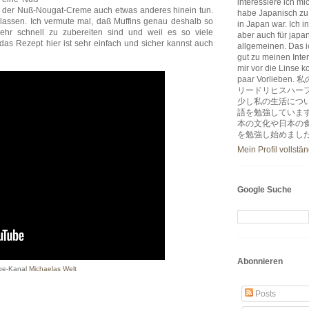
interessiere ich m
e der Nuß-Nougat-Creme auch etwas anderes hinein tun.
habe Japanisch zu
 lassen. Ich vermute mal, daß Muffins genau deshalb so
in Japan war. Ich i
sehr schnell zu zubereiten sind und weil es so viele
aber auch für japa
 das Rezept hier ist sehr einfach und sicher kannst auch
allgemeinen. Das ic
gut zu meinen Inter
mir vor die Linse k
paar Vorlie
リードリヒスハー
少し私の生活につ
語を勉強していま
本の文化や日本の
を勉強し始めまし
Mein Profil vollstä
Google Suche
Abonnieren
be-Kanal
Michaelas Welt
Posts