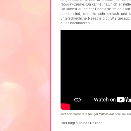
Nougat-Creme. Du kannst natürlich anstell
Da kannst du deiner Phantasie freien Lauf
beliebt sind, weil sie sehr einfach und 
unterschiedliche Rezepte gibt. Wie gesagt,
du es nachbacken.
Michaela backt Nuß-Nougat Muffins
auf dem YouTu
Hier folgt also das Rezept: