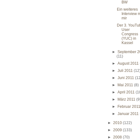
BW
Ein weiteres
Interview m
mir
Der 3. YouTu
User
Congress
(YUC) in
Kassel
►
September 2
(11)
►
August 2011
►
Juli 2011
(12
►
Juni 2011
(1
►
Mai 2011
(8)
►
April 2011
(1
►
März 2011
(9
►
Februar 201
►
Januar 2011
►
2010
(122)
►
2009
(133)
►
2008
(70)