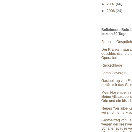
►
2007
(66)
►
2006
(24)
Beliebteste Beitr
letzten 30 Tage
Farah im Gespräch
Der Krankenhausau
geschlechtsanglei
Operation
Rückschläge
Farah Covergirl
Gastbeitrag von Fa
erklärt mir das Gr
Mein November in 
kleine Alltagsaben
Orte und ein bissc
Neues YouTube-Ka
wo sind meine Fr
Gastbeitrag von Fa
wegen der kreativ
Schaffenspause vo