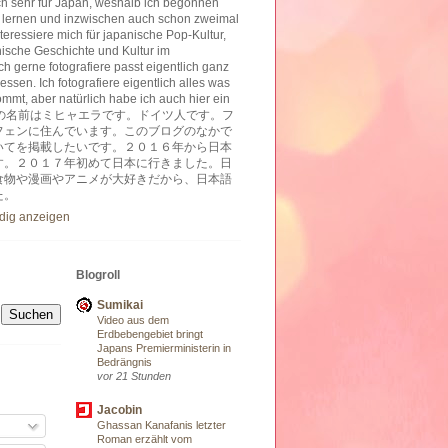
ich sehr für Japan, weshalb ich begonnen
 lernen und inzwischen auch schon zweimal
nteressiere mich für japanische Pop-Kultur,
nische Geschichte und Kultur im
h gerne fotografiere passt eigentlich ganz
essen. Ich fotografiere eigentlich alles was
ommt, aber natürlich habe ich auch hier ein
ben. 私の名前はミヒャエラです。ドイツ人です。フ
フェンに住んでいます。このブログのなかで
いてを掲載したいです。２０１６年から日本
す。２０１７年初めて日本に行きました。日
食物や漫画やアニメが大好きだから、日本語
た。
ndig anzeigen
Blogroll
Sumikai
Video aus dem
Erdbebengebiet bringt
Japans Premierministerin in
Bedrängnis
vor 21 Stunden
Jacobin
Ghassan Kanafanis letzter
Roman erzählt vom