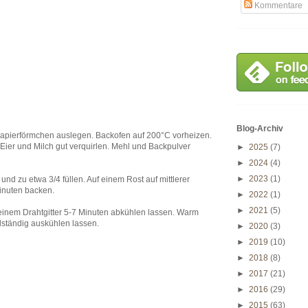
Kommentare
Blog-Archiv
 Papierförmchen auslegen. Backofen auf 200°C vorheizen.
Eier und Milch gut verquirlen. Mehl und Backpulver
►
2025
(7)
►
2024
(4)
►
2023
(1)
nd zu etwa 3/4 füllen. Auf einem Rost auf mittlerer
inuten backen.
►
2022
(1)
►
2021
(5)
einem Drahtgitter 5-7 Minuten abkühlen lassen. Warm
llständig auskühlen lassen.
►
2020
(3)
►
2019
(10)
►
2018
(8)
►
2017
(21)
►
2016
(29)
►
2015
(63)