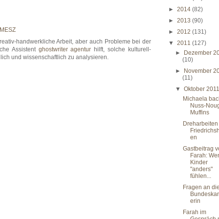
►
2014
(82)
►
2013
(90)
0 MESZ
►
2012
(131)
kreativ-handwerkliche Arbeit, aber auch Probleme bei der
▼
2011
(127)
che Assistent
ghostwriter agentur
hilft, solche kulturell-
►
Dezember 2
ich und wissenschaftlich zu analysieren.
(10)
►
November 2
(11)
▼
Oktober 201
Michaela bac
Nuss-Noug
Muffins
Dreharbeiten 
Friedrichs
en
Gastbeitrag 
Farah: We
Kinder
"anders"
fühlen...
Fragen an di
Bundeskan
erin
Farah im