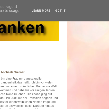
 user-agent
nerate usage
LEARN MORE
GOT IT
Michaela Werner
h bin eine Frau mit transsexueller
rgangenheit, das heißt, ich bin vor vielen
hren mit einem männlichen Körper zur Welt
kommen und habe bis vor einigen Jahren
iche Rolle zu leben. Dies habe ging auf
o daß ich 2006 mit der Transition begann und
offiziell einen weiblichen Namen trage und
ieren als weiblich gelte. Darüber hinaus