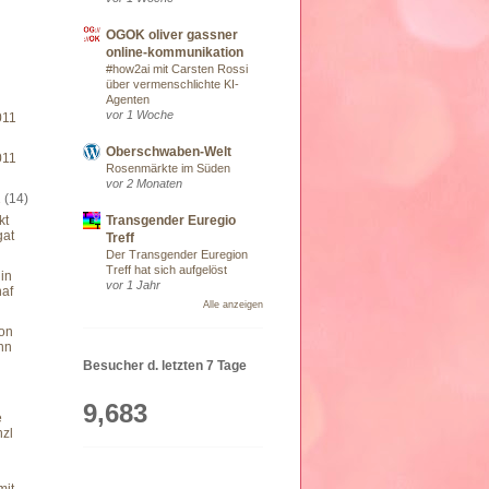
OGOK oliver gassner
online-kommunikation
#how2ai mit Carsten Rossi
über vermenschlichte KI-
Agenten
vor 1 Woche
011
Oberschwaben-Welt
011
Rosenmärkte im Süden
vor 2 Monaten
1
(14)
Transgender Euregio
kt
at
Treff
Der Transgender Euregion
Treff hat sich aufgelöst
in
vor 1 Jahr
haf
Alle anzeigen
von
nn
Besucher d. letzten 7 Tage
9,683
e
zl