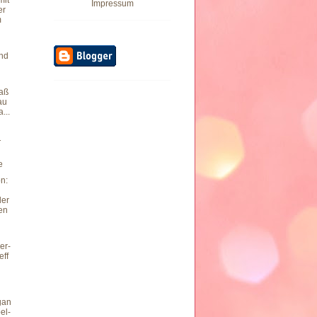
mit
Impressum
er
m
nd
u
daß
au
...
1
e
n:
der
en
er-
eff
gan
el-