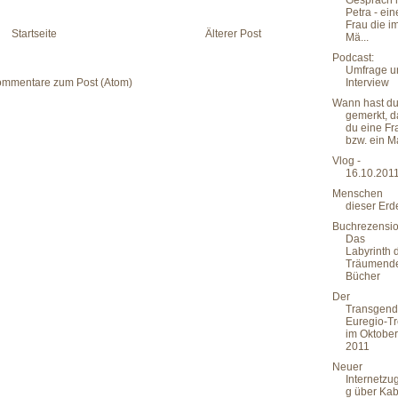
Gespräch 
Petra - ein
Frau die i
Startseite
Älterer Post
Mä...
Podcast:
Umfrage u
mmentare zum Post (Atom)
Interview
Wann hast d
gemerkt, 
du eine Fr
bzw. ein Ma
Vlog -
16.10.201
Menschen
dieser Erd
Buchrezensio
Das
Labyrinth 
Träumend
Bücher
Der
Transgend
Euregio-Tr
im Oktober
2011
Neuer
Internetzu
g über Kab