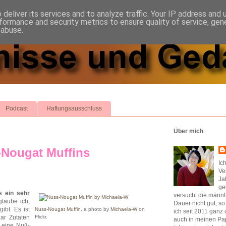
deliver its services and to analyze traffic. Your IP address and
formance and security metrics to ensure quality of service, ge
 abuse.
Podcast
Haftungsausschluss
Über mich
-Nougat Muffins
Ic
Ve
Ja
ge
s ein sehr
versucht die männl
glaube ich,
Dauer nicht gut, s
ibt. Es ist
Nuss-Nougat Muffin
, a photo by
Michaela-W
on
ich seit 2011 ganz 
aar Zutaten
Flickr.
auch in meinen Pap
s eine Nuß-