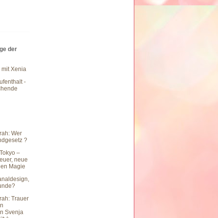
äge der
 mit Xenia
fenthalt -
chende
rah: Wer
undgesetz ?
Tokyo –
teuer, neue
hen Magie
naldesign,
eunde?
rah: Trauer
en
n Svenja